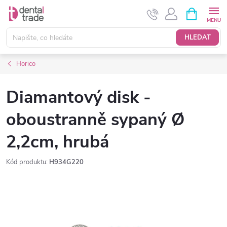
Přejít
NÁKUPNÍ
KOŠÍK
na
obsah
HLEDAT
Horico
Diamantový disk -
oboustranně sypaný Ø
2,2cm, hrubá
Kód produktu:
H934G220