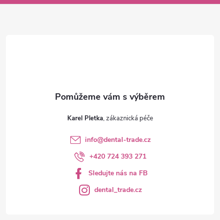
a
t
í
Karel Pletka
info
@
dental-trade.cz
+420 724 393 271
Sledujte nás na FB
dental_trade.cz