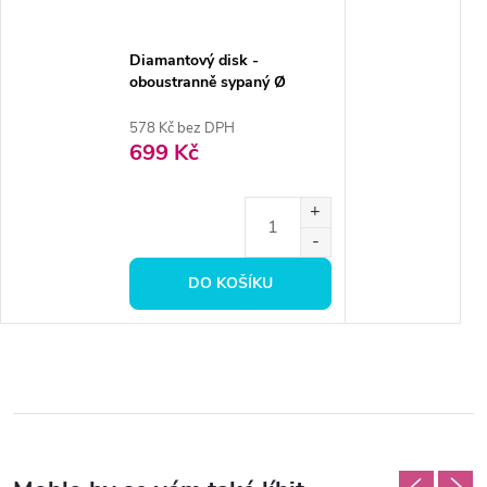
Diamantový disk -
oboustranně sypaný Ø
2,2cm, normal
578 Kč bez DPH
699 Kč
DO KOŠÍKU