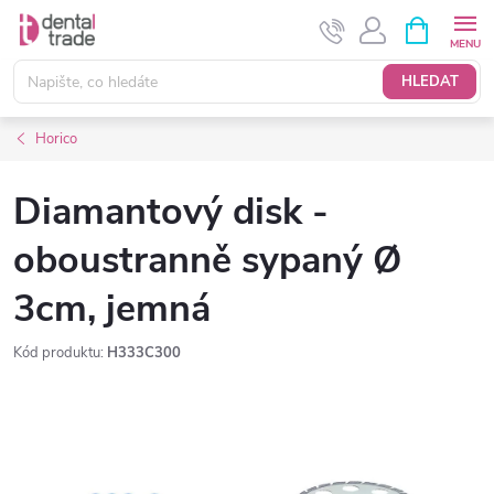
Přejít
NÁKUPNÍ
KOŠÍK
na
obsah
HLEDAT
Horico
Diamantový disk -
oboustranně sypaný Ø
3cm, jemná
Kód produktu:
H333C300