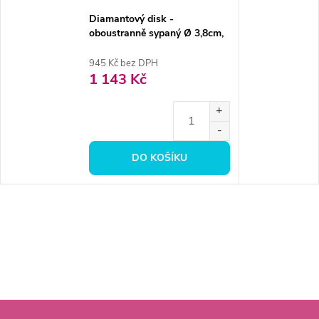
Diamantový disk -
oboustranně sypaný Ø 3,8cm,
jemná
945 Kč bez DPH
1 143 Kč
DO KOŠÍKU