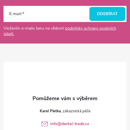
á
E-mail
ODEBÍRAT
p
Vložením e-mailu beru na vědomí
podmínky ochrany osobních
údajů.
a
t
í
Karel Pletka
info
@
dental-trade.cz