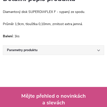
Diamantový disk SUPERDIAFLEX F - sypaný ze spodu.
Průměr 1,9cm, tloušťka 0,10mm, zrnitost extra jemná.
Balení:
1ks
Parametry produktu
Mějte přehled o novinkách
a slevách
Z