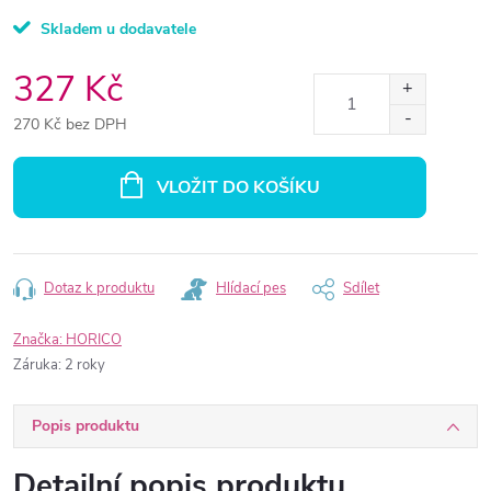
Skladem u dodavatele
327 Kč
270 Kč bez DPH
Měrná
cena:
VLOŽIT DO KOŠÍKU
Dotaz k produktu
Hlídací pes
Sdílet
Značka:
HORICO
Záruka
:
2 roky
Popis produktu
Detailní popis produktu