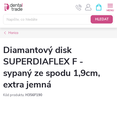
Přejít
NÁKUPNÍ
KOŠÍK
na
obsah
HLEDAT
Horico
Diamantový disk
SUPERDIAFLEX F -
sypaný ze spodu 1,9cm,
extra jemná
Kód produktu:
H356F190