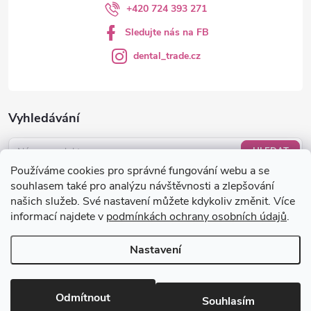
+420 724 393 271
Sledujte nás na FB
dental_trade.cz
Vyhledávání
HLEDAT
Používáme cookies pro správné fungování webu a se
Nákupní košík
souhlasem také pro analýzu návštěvnosti a zlepšování
našich služeb. Své nastavení můžete kdykoliv změnit. Více
informací najdete v
podmínkách ochrany osobních údajů
.
0
KS /
0 KČ
Nastavení
Copyright 2026
dental-trade.cz
. Všechna práva vyhrazena.
Upravit
nastavení cookies
Odmítnout
Souhlasím