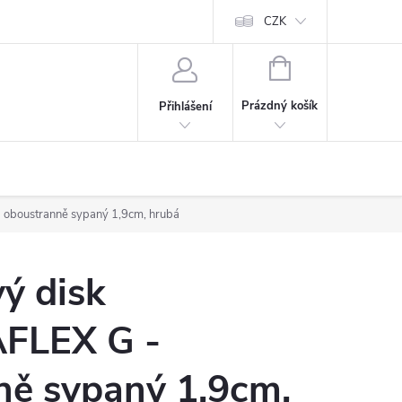
CZK
NÁKUPNÍ
KOŠÍK
Prázdný košík
Přihlášení
oboustranně sypaný 1,9cm, hrubá
ý disk
FLEX G -
ně sypaný 1,9cm,