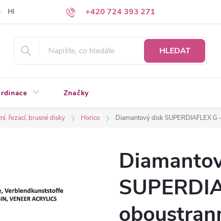
+420 724 393 271
Hledáte a nenacházíte?
Napište nám
HLEDAT
rdinace
Značky
í, řezací, brusné disky
Horico
Diamantový disk SUPERDIAFLEX G - 
Diamantov
SUPERDIA
oboustran