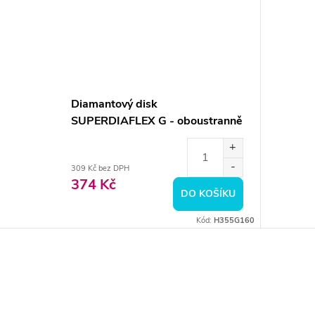
Diamantový disk
SUPERDIAFLEX G - oboustranně
sypaný 1,6cm, hrubá
309 Kč bez DPH
374 Kč
DO KOŠÍKU
Kód:
H355G160