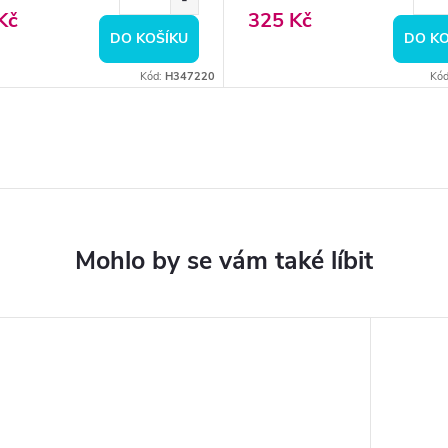
Kč
325 Kč
DO KOŠÍKU
DO KO
Kód:
H347220
Kó