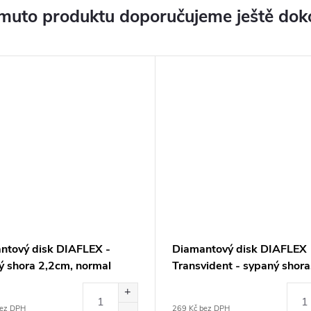
muto produktu doporučujeme ještě dok
ntový disk DIAFLEX -
Diamantový disk DIAFLEX
ý shora 2,2cm, normal
Transvident - sypaný shora
1,9cm, normal
bez DPH
269 Kč bez DPH