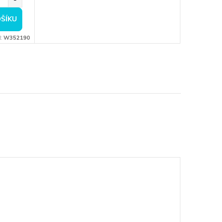
ŠÍKU
d:
W352190