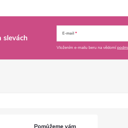
E-mail
a slevách
Vložením e-mailu beru na vědomí
podmí