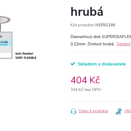
hrubá
Kód produktu:
H355G190
Diamantový disk SUPERDIAFLEX 
0,22mm. Zrnitost hrubá.
Detailn
Skladem u dodavatele
404 Kč
334 Kč bez DPH
Měrná
cena:
Dotaz k produktu
Hlí