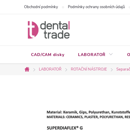
Přejít
Obchodní podmínky
Podmínky ochrany osobních údajů
na
obsah
CAD/CAM disky
LABORATOŘ
O
LABORATOŘ
ROTAČNÍ NÁSTROJE
Separačn
Domů