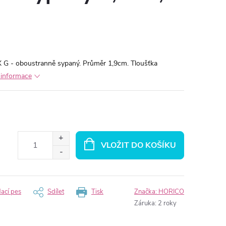
G - oboustranně sypaný. Průměr 1,9cm. Tloušťka
í informace
VLOŽIT DO KOŠÍKU
dací pes
Sdílet
Tisk
Značka:
HORICO
Záruka
:
2 roky