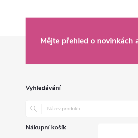
Z
Mějte přehled o novinkách
á
p
a
Vyhledávání
t
í
Nákupní košík