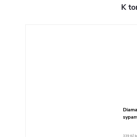
K to
Diama
sypan
339 Kč 