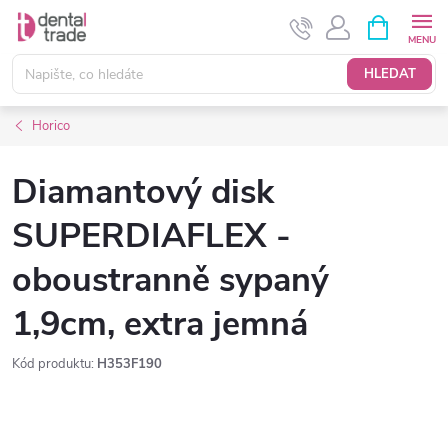
Přejít
NÁKUPNÍ
KOŠÍK
na
obsah
HLEDAT
Horico
Diamantový disk
SUPERDIAFLEX -
oboustranně sypaný
1,9cm, extra jemná
Kód produktu:
H353F190