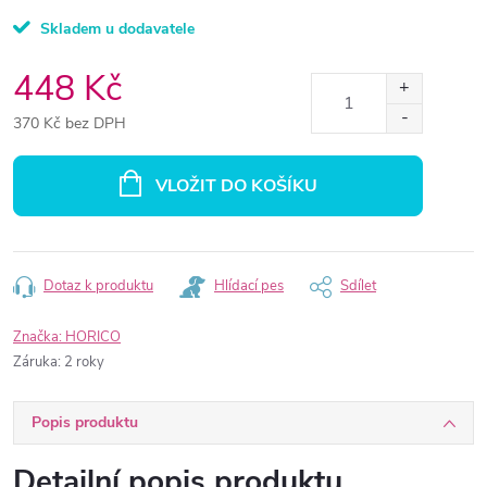
Skladem u dodavatele
448 Kč
370 Kč bez DPH
Měrná
cena:
VLOŽIT DO KOŠÍKU
Dotaz k produktu
Hlídací pes
Sdílet
Značka:
HORICO
Záruka
:
2 roky
Popis produktu
Detailní popis produktu