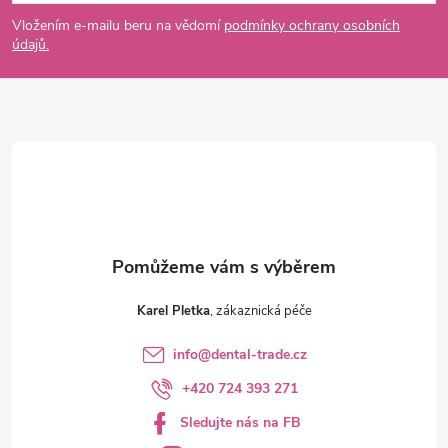
p
Vložením e-mailu beru na vědomí
podmínky ochrany osobních
údajů.
a
t
í
Karel Pletka
info
@
dental-trade.cz
+420 724 393 271
Sledujte nás na FB