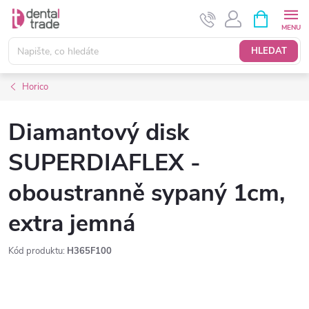
Přejít
NÁKUPNÍ
KOŠÍK
na
obsah
HLEDAT
Horico
Diamantový disk
SUPERDIAFLEX -
oboustranně sypaný 1cm,
extra jemná
Kód produktu:
H365F100