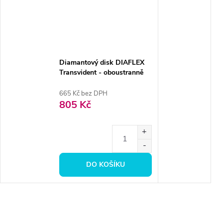
Diamantový disk DIAFLEX
Transvident - oboustranně
sypaný, 2,4cm, normal
665 Kč bez DPH
805 Kč
DO KOŠÍKU