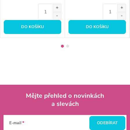
DO KOŠÍKU
DO KOŠÍKU
Mějte přehled o novinkách
a slevách
Z
á
E-mail
ODEBÍRAT