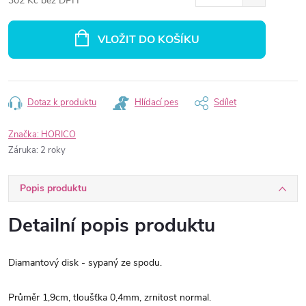
302 Kč bez DPH
Měrná
cena:
VLOŽIT DO KOŠÍKU
Dotaz k produktu
Hlídací pes
Sdílet
Značka:
HORICO
Záruka
:
2 roky
Popis produktu
Detailní popis produktu
Diamantový disk - sypaný ze spodu.
Průměr 1,9cm, tloušťka 0,4mm, zrnitost normal.