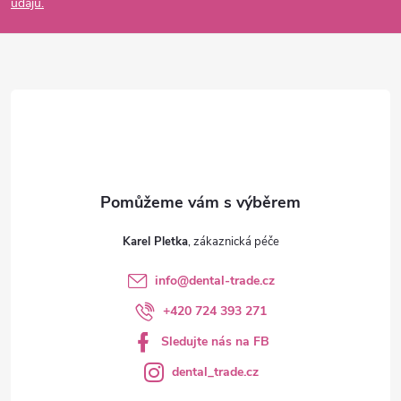
údajů.
a
t
í
Karel Pletka
info
@
dental-trade.cz
+420 724 393 271
Sledujte nás na FB
dental_trade.cz