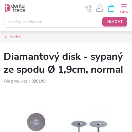
Přejít
NÁKUPNÍ
KOŠÍK
na
obsah
HLEDAT
Horico
Diamantový disk - sypaný
ze spodu Ø 1,9cm, normal
Kód produktu:
H328190