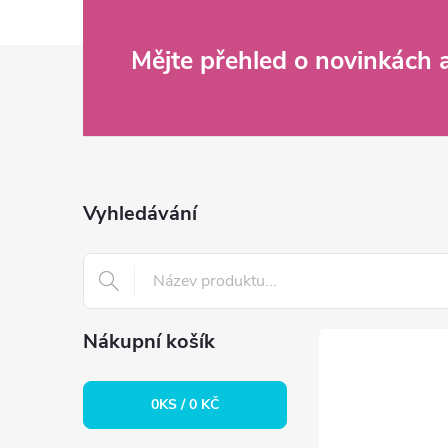
Z
Mějte přehled o novinkách
á
p
a
Vyhledávání
t
í
Nákupní košík
0
KS /
0 KČ