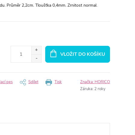
du. Průměr 2,2cm. Tloušťka 0,4mm. Zrnitost normal.
VLOŽIT DO KOŠÍKU
dací pes
Sdílet
Tisk
Značka:
HORICO
Záruka
:
2 roky