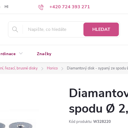
+420 724 393 271
Hledáte a nenacházíte?
Napište nám
HLEDAT
rdinace
Značky
í, řezací, brusné disky
Horico
Diamantový disk - sypaný ze spodu 
Diamantový
spodu Ø 2
Kód produktu:
W328220