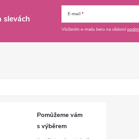
E-mail
a slevách
Vložením e-mailu beru na vědomí
podmí