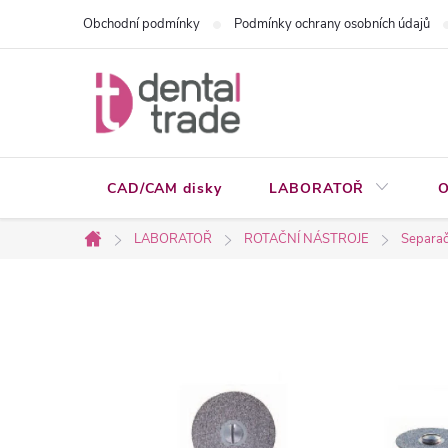
Přejít
Obchodní podmínky
Podmínky ochrany osobních údajů
na
obsah
CAD/CAM disky
LABORATOŘ
O
LABORATOŘ
ROTAČNÍ NÁSTROJE
Separačn
Domů