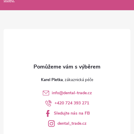
údajů.
a
t
í
Karel Pletka
info
@
dental-trade.cz
+420 724 393 271
Sledujte nás na FB
dental_trade.cz