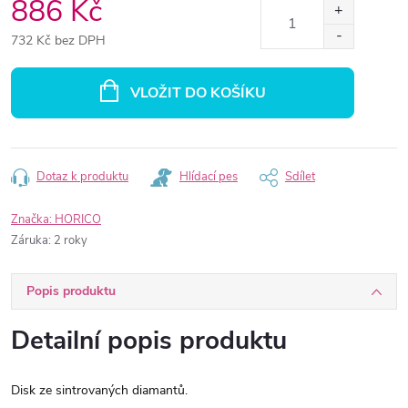
886 Kč
732 Kč bez DPH
Měrná
cena:
VLOŽIT DO KOŠÍKU
Dotaz k produktu
Hlídací pes
Sdílet
Značka:
HORICO
Záruka
:
2 roky
Popis produktu
Detailní popis produktu
Disk ze sintrovaných diamantů.