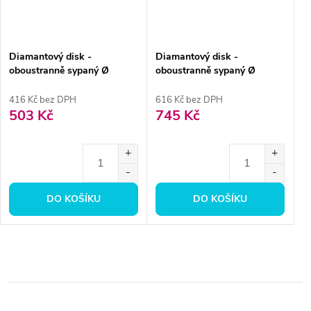
Diamantový disk -
Diamantový disk -
oboustranně sypaný Ø
oboustranně sypaný Ø
2,2cm, extra jemná
2,2cm, normal
416 Kč bez DPH
616 Kč bez DPH
503 Kč
745 Kč
DO KOŠÍKU
DO KOŠÍKU