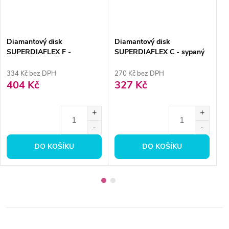
Diamantový disk
Diamantový disk
D
SUPERDIAFLEX F -
SUPERDIAFLEX C - sypaný
T
oboustranně sypaný 1,9cm,
shora 1,9cm, jemná
1
extra jemná
334 Kč bez DPH
270 Kč bez DPH
2
404 Kč
327 Kč
3
DO KOŠÍKU
DO KOŠÍKU