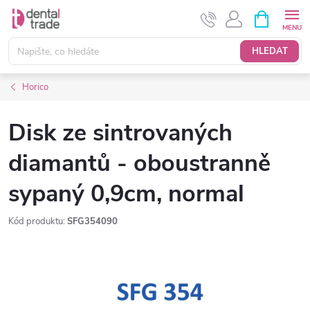
Přejít
NÁKUPNÍ
KOŠÍK
na
obsah
HLEDAT
Horico
Disk ze sintrovaných
diamantů - oboustranně
sypaný 0,9cm, normal
Kód produktu:
SFG354090