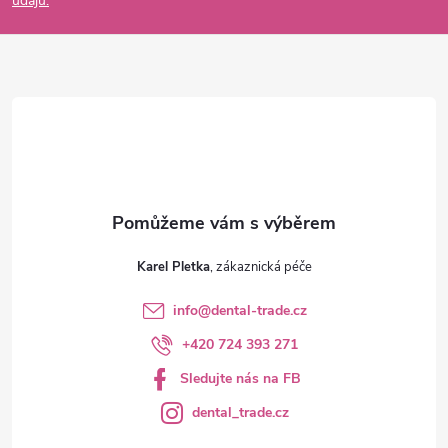
údajů.
a
t
í
Karel Pletka
info
@
dental-trade.cz
+420 724 393 271
Sledujte nás na FB
dental_trade.cz