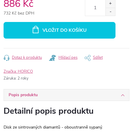
886 Kč
732 Kč bez DPH
Měrná
cena:
VLOŽIT DO KOŠÍKU
Dotaz k produktu
Hlídací pes
Sdílet
Značka:
HORICO
Záruka
:
2 roky
Popis produktu
Detailní popis produktu
Disk ze sintrovaných diamantů - oboustranně sypaný.