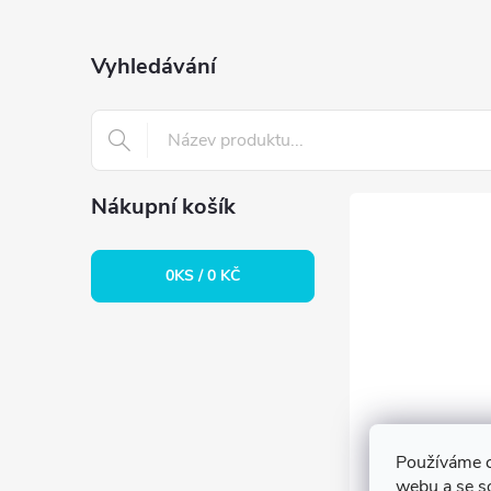
p
p
a
Vyhledávání
r
t
v
k
í
y
Nákupní košík
v
0
KS /
0 KČ
ý
p
i
s
Používáme c
u
webu a se s