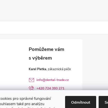
Karel Pletka
info
@
dental-trade.cz
+420 724 393 271
Sledujte nás na FB
ookies pro správné fungování
Odmítnout
S
ouhlasem také pro analýzu
dental_trade.cz