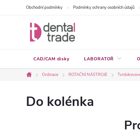
Přejít
Obchodní podmínky
Podmínky ochrany osobních údajů
na
obsah
CAD/CAM disky
LABORATOŘ
O
Ordinace
ROTAČNÍ NÁSTROJE
Tvrdokovové
Domů
Do kolénka
Pr