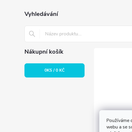
p
a
Vyhledávání
t
í
Nákupní košík
0
KS /
0 KČ
Používáme c
webu a se s