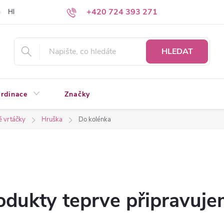
+420 724 393 271
Hledáte a nenacházíte?
Napište nám
HLEDAT
rdinace
Značky
 vrtáčky
Hruška
Do kolénka
odukty teprve připravuje