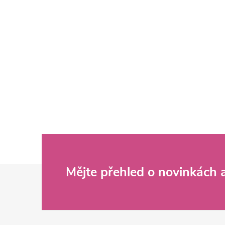
Z
Mějte přehled o novinkách
á