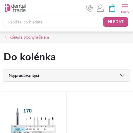
Přejít
NÁKUPNÍ
KOŠÍK
na
obsah
HLEDAT
Kónus s plochým čelem
Do kolénka
Ř
Nejprodávanější
a
Nejlevnější
V
Nejdražší
z
ý
Abecedně
e
p