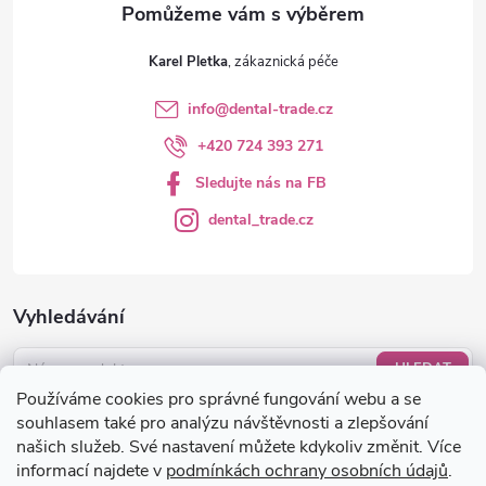
v
ý
Karel Pletka
p
info
@
dental-trade.cz
i
+420 724 393 271
s
Sledujte nás na FB
u
dental_trade.cz
Vyhledávání
HLEDAT
Používáme cookies pro správné fungování webu a se
Nákupní košík
souhlasem také pro analýzu návštěvnosti a zlepšování
našich služeb. Své nastavení můžete kdykoliv změnit. Více
informací najdete v
podmínkách ochrany osobních údajů
.
0
KS /
0 KČ