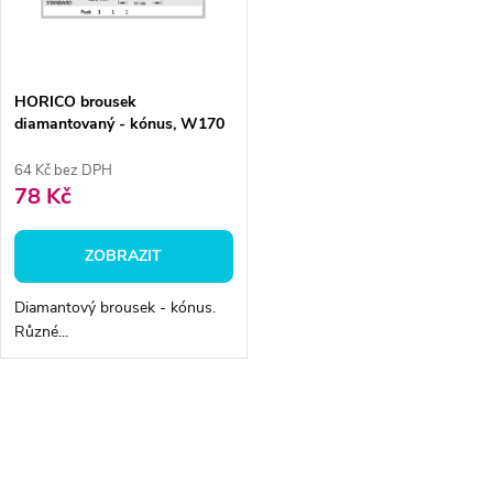
n
i
í
s
p
HORICO brousek
diamantovaný - kónus, W170
p
r
64 Kč bez DPH
r
78 Kč
o
o
ZOBRAZIT
d
d
Diamantový brousek - kónus.
u
Různé...
u
k
k
O
t
v
t