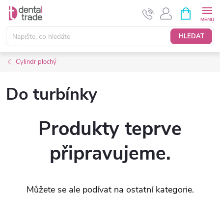
Přejít
NÁKUPNÍ
KOŠÍK
na
obsah
HLEDAT
Cylindr plochý
Do turbínky
Produkty teprve
připravujeme.
Můžete se ale podívat na ostatní kategorie.