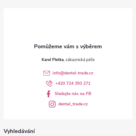
t
í
Karel Pletka
info
@
dental-trade.cz
+420 724 393 271
Sledujte nás na FB
dental_trade.cz
Vyhledávání