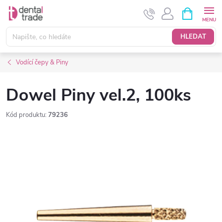
Přejít
NÁKUPNÍ
KOŠÍK
na
obsah
HLEDAT
Vodící čepy & Piny
Dowel Piny vel.2, 100ks
Kód produktu:
79236