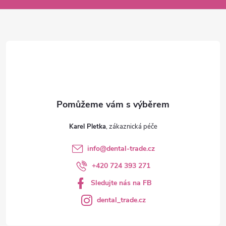
a
t
í
Karel Pletka
info
@
dental-trade.cz
+420 724 393 271
Sledujte nás na FB
dental_trade.cz