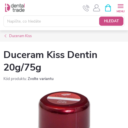
Přejít
NÁKUPNÍ
KOŠÍK
na
obsah
HLEDAT
Duceram Kiss
Duceram Kiss Dentin
20g/75g
Kód produktu:
Zvolte variantu