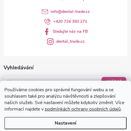
info
@
dental-trade.cz
+420 724 393 271
Sledujte nás na FB
dental_trade.cz
Vyhledávání
HLEDAT
Používáme cookies pro správné fungování webu a se
Nákupní košík
souhlasem také pro analýzu návštěvnosti a zlepšování
našich služeb. Své nastavení můžete kdykoliv změnit. Více
informací najdete v
podmínkách ochrany osobních údajů
.
0
KS /
0 KČ
Nastavení
Copyright 2026
dental-trade.cz
. Všechna práva vyhrazena.
Upravit