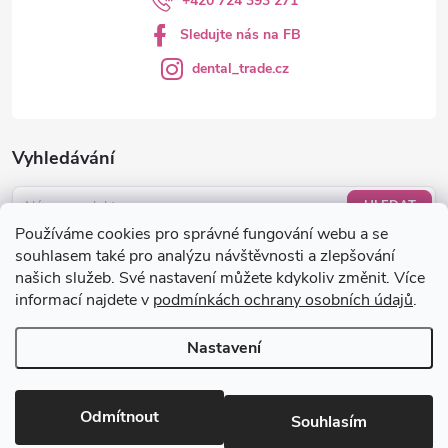
+420 724 393 271
Sledujte nás na FB
dental_trade.cz
Vyhledávání
HLEDAT
Používáme cookies pro správné fungování webu a se
Nákupní košík
souhlasem také pro analýzu návštěvnosti a zlepšování
našich služeb. Své nastavení můžete kdykoliv změnit. Více
informací najdete v
podmínkách ochrany osobních údajů
.
0
KS /
0 KČ
Nastavení
Copyright 2026
dental-trade.cz
. Všechna práva vyhrazena.
Upravit
nastavení cookies
Odmítnout
Souhlasím
Vytvořil Shoptet