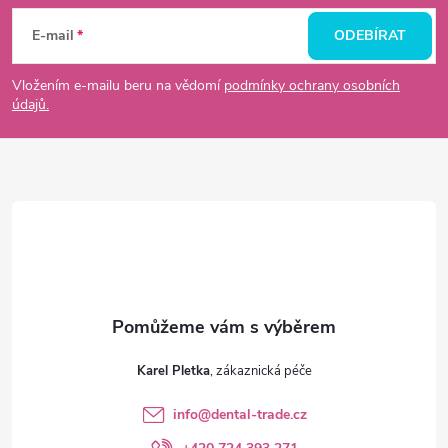
á
E-mail
ODEBÍRAT
p
Vložením e-mailu beru na vědomí
podmínky ochrany osobních
údajů.
a
t
í
Karel Pletka
info
@
dental-trade.cz