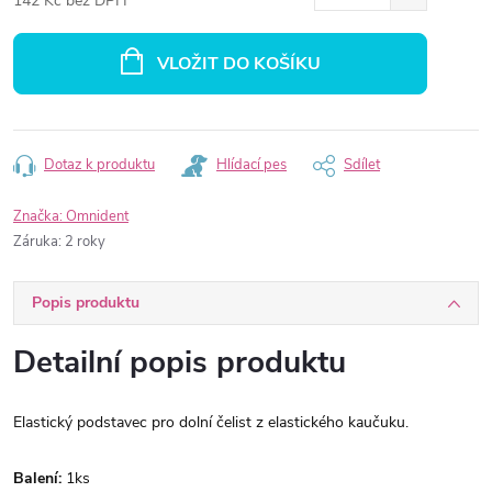
142 Kč bez DPH
Měrná
cena:
VLOŽIT DO KOŠÍKU
Dotaz k produktu
Hlídací pes
Sdílet
Značka:
Omnident
Záruka
:
2 roky
Popis produktu
Detailní popis produktu
Elastický podstavec pro dolní čelist z elastického kaučuku.
Balení:
1ks