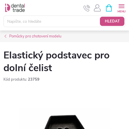
Přejít
NÁKUPNÍ
KOŠÍK
na
obsah
HLEDAT
Pomůcky pro zhotovení modelu
Elastický podstavec pro
dolní čelist
Kód produktu:
23759