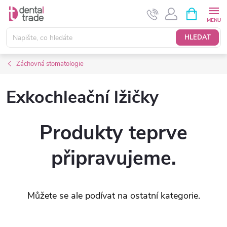
Přejít
NÁKUPNÍ
KOŠÍK
na
obsah
HLEDAT
Záchovná stomatologie
Exkochleační lžičky
Produkty teprve
připravujeme.
Můžete se ale podívat na ostatní kategorie.