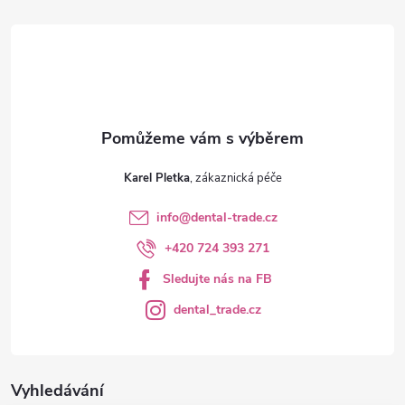
t
í
Karel Pletka
info
@
dental-trade.cz
+420 724 393 271
Sledujte nás na FB
dental_trade.cz
Vyhledávání