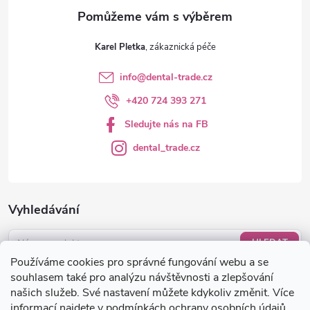
Karel Pletka
info
@
dental-trade.cz
+420 724 393 271
Sledujte nás na FB
dental_trade.cz
Vyhledávání
HLEDAT
Používáme cookies pro správné fungování webu a se
Nákupní košík
souhlasem také pro analýzu návštěvnosti a zlepšování
našich služeb. Své nastavení můžete kdykoliv změnit. Více
informací najdete v
podmínkách ochrany osobních údajů
.