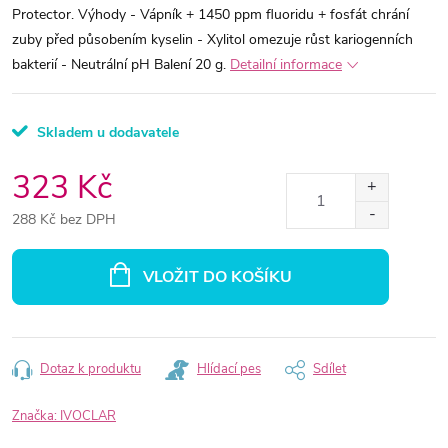
Protector. Výhody - Vápník + 1450 ppm fluoridu + fosfát chrání
zuby před působením kyselin - Xylitol omezuje růst kariogenních
bakterií - Neutrální pH Balení 20 g.
Detailní informace
Skladem u dodavatele
323 Kč
288 Kč bez DPH
Měrná
cena:
VLOŽIT DO KOŠÍKU
Dotaz k produktu
Hlídací pes
Sdílet
Značka:
IVOCLAR