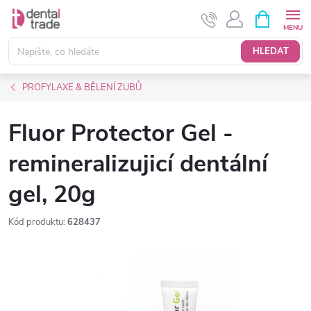
Přejít
NÁKUPNÍ
KOŠÍK
na
obsah
HLEDAT
PROFYLAXE & BĚLENÍ ZUBŮ
Fluor Protector Gel -
remineralizujicí dentální
gel, 20g
Kód produktu:
628437