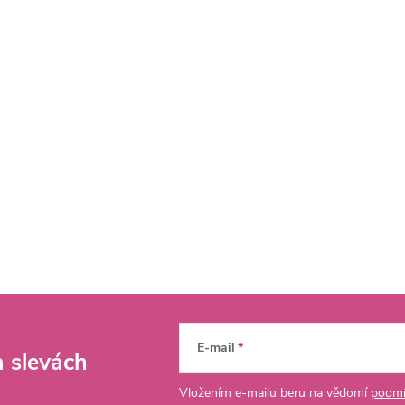
E-mail
a slevách
Vložením e-mailu beru na vědomí
podmí