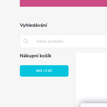
á
p
a
Vyhledávání
t
í
Nákupní košík
0
KS /
0 KČ