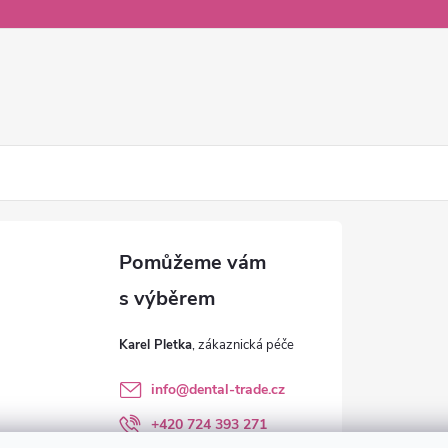
Karel Pletka
info
@
dental-trade.cz
+420 724 393 271