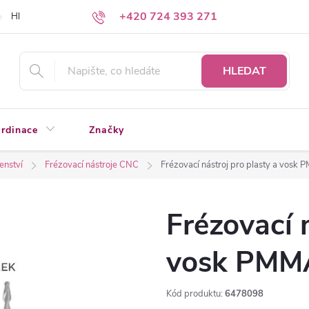
+420 724 393 271
Hledáte a nenacházíte?
Napište nám
HLEDAT
rdinace
Značky
enství
Frézovací nástroje CNC
Frézovací nástroj pro plasty a vos
Frézovací 
vosk PMM
Kód produktu:
6478098