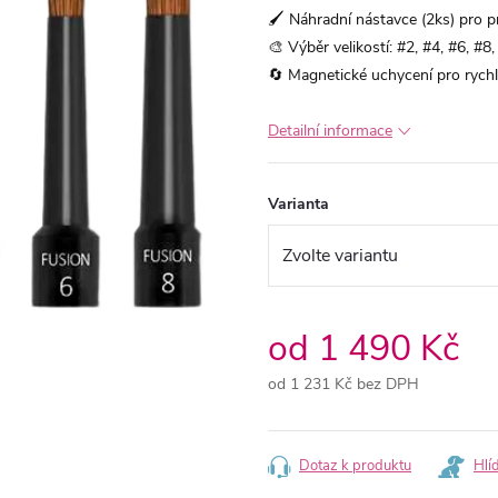
🖌️ Náhradní nástavce (2ks) pro p
🎨 Výběr velikostí: #2, #4, #6, #
🔄 Magnetické uchycení pro rychl
Detailní informace
Varianta
od
1 490 Kč
od
1 231 Kč
bez DPH
Měrná
cena:
Dotaz k produktu
Hlí