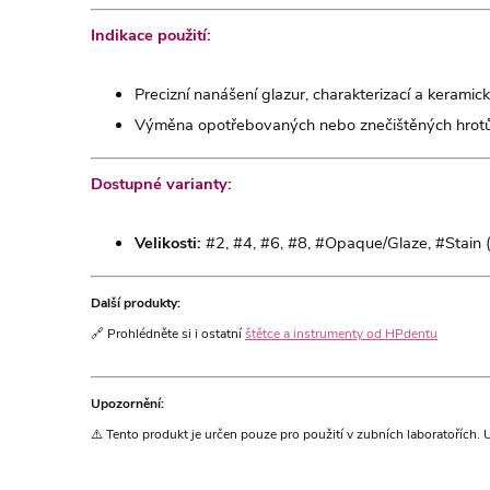
Indikace použití:
Precizní nanášení glazur, charakterizací a keramick
Výměna opotřebovaných nebo znečištěných hrotů
Dostupné varianty:
Velikosti:
#2, #4, #6, #8, #Opaque/Glaze, #Stain (
Další produkty:
🔗 Prohlédněte si i ostatní
štětce a instrumenty od HPdentu
Upozornění:
⚠️ Tento produkt je určen pouze pro použití v zubních laboratořích.