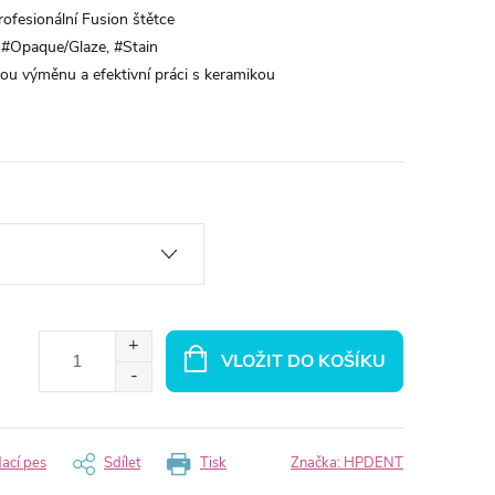
rofesionální Fusion štětce
8, #Opaque/Glaze, #Stain
ou výměnu a efektivní práci s keramikou
VLOŽIT DO KOŠÍKU
dací pes
Sdílet
Tisk
Značka:
HPDENT