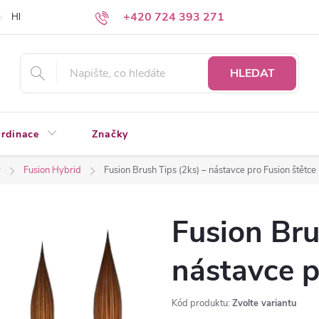
+420 724 393 271
Hledáte a nenacházíte?
Napište nám
HLEDAT
rdinace
Značky
y
Fusion Hybrid
Fusion Brush Tips (2ks) – nástavce pro Fusion štětce
Fusion Bru
nástavce p
Kód produktu:
Zvolte variantu