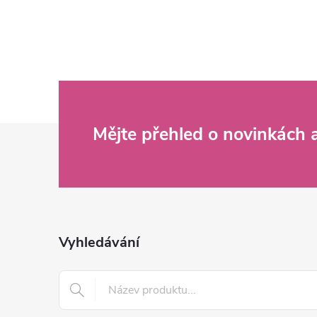
Z
Mějte přehled o novinkách
á
p
a
Vyhledávání
t
í