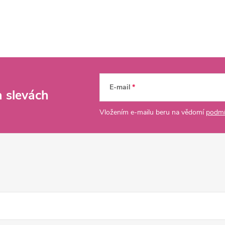
E-mail
a slevách
Vložením e-mailu beru na vědomí
podmí