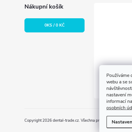
Nákupní košík
0
KS /
0 KČ
Používáme c
webu a se s
návštěvnosti
nastavení m
informací n
osobních úd
Copyright 2026
dental-trade.cz
. Všechna práva vyhrazena.
Upr
Nastaven