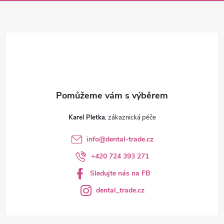
a
t
í
Karel Pletka
info
@
dental-trade.cz
+420 724 393 271
Sledujte nás na FB
dental_trade.cz