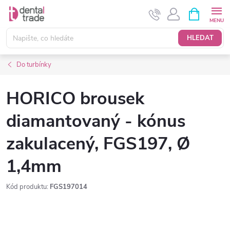
Přejít
NÁKUPNÍ
KOŠÍK
na
obsah
HLEDAT
Do turbínky
HORICO brousek
diamantovaný - kónus
zakulacený, FGS197, Ø
1,4mm
Kód produktu:
FGS197014