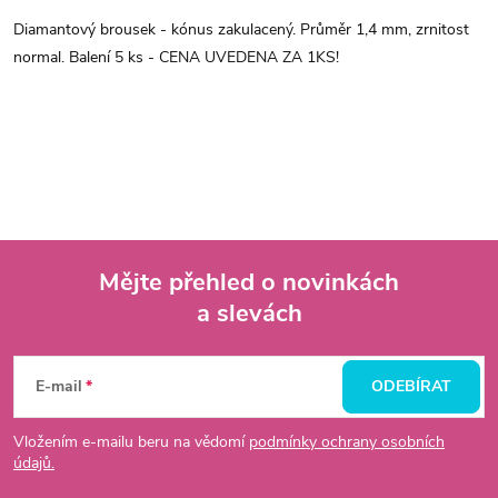
Diamantový brousek - kónus zakulacený. Průměr 1,4 mm, zrnitost
normal. Balení 5 ks - CENA UVEDENA ZA 1KS!
Mějte přehled o novinkách
a slevách
Z
á
E-mail
ODEBÍRAT
p
Vložením e-mailu beru na vědomí
podmínky ochrany osobních
údajů.