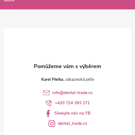
a
t
í
Karel Pletka
info
@
dental-trade.cz
+420 724 393 271
Sledujte nás na FB
dental_trade.cz