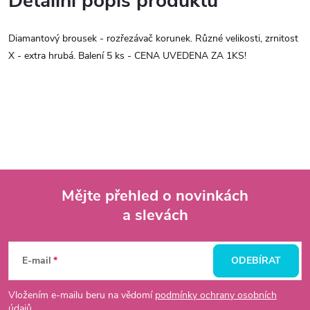
Detailní popis produktu
Diamantový brousek - rozřezávač korunek. Různé velikosti, zrnitost
X - extra hrubá. Balení 5 ks - CENA UVEDENA ZA 1KS!
Mějte přehled o novinkách
a slevách
Z
á
E-mail
ODEBÍRAT
p
Vložením e-mailu beru na vědomí
podmínky ochrany osobních
údajů.