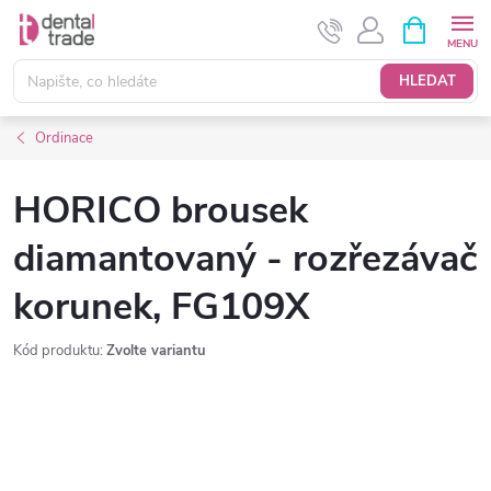
Přejít
NÁKUPNÍ
KOŠÍK
na
obsah
HLEDAT
Ordinace
HORICO brousek
diamantovaný - rozřezávač
korunek, FG109X
Kód produktu:
Zvolte variantu