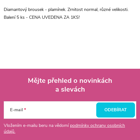
Diamantový brousek - plamínek. Zrnitost normal, různé velikosti.
Balení 5 ks - CENA UVEDENA ZA 1KS!
Mějte přehled o novinkách
a slevách
Z
á
E-mail
ODEBÍRAT
p
Vložením e-mailu beru na vědomí
podmínky ochrany osobních
údajů.