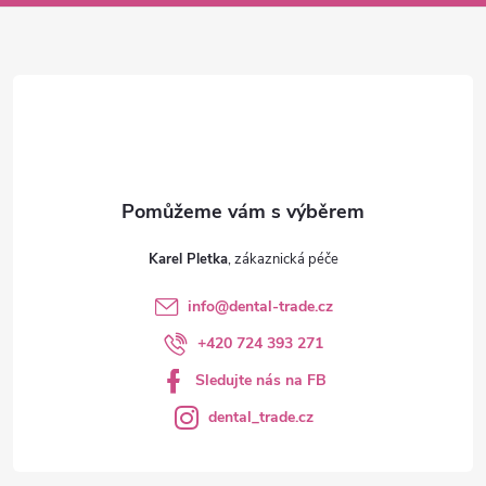
a
t
í
Karel Pletka
info
@
dental-trade.cz
+420 724 393 271
Sledujte nás na FB
dental_trade.cz