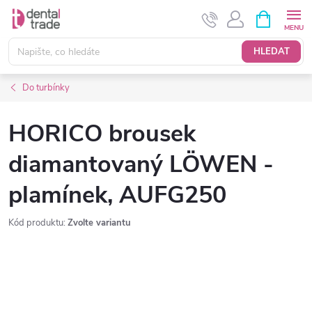
Přejít
NÁKUPNÍ
KOŠÍK
na
obsah
HLEDAT
Do turbínky
HORICO brousek
diamantovaný LÖWEN -
plamínek, AUFG250
Kód produktu:
Zvolte variantu