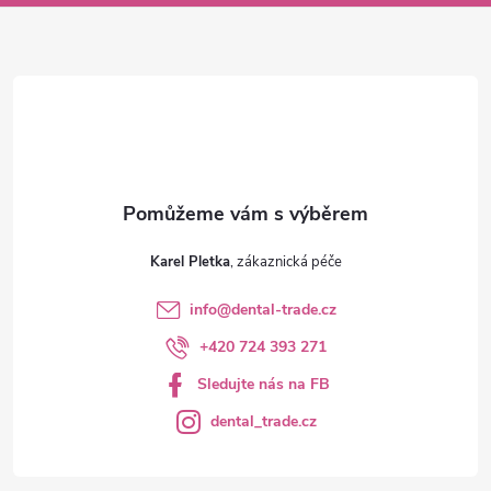
a
t
í
Karel Pletka
info
@
dental-trade.cz
+420 724 393 271
Sledujte nás na FB
dental_trade.cz