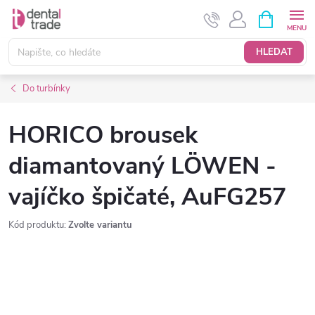
Přejít
NÁKUPNÍ
KOŠÍK
na
obsah
HLEDAT
Do turbínky
HORICO brousek
diamantovaný LÖWEN -
vajíčko špičaté, AuFG257
Kód produktu:
Zvolte variantu