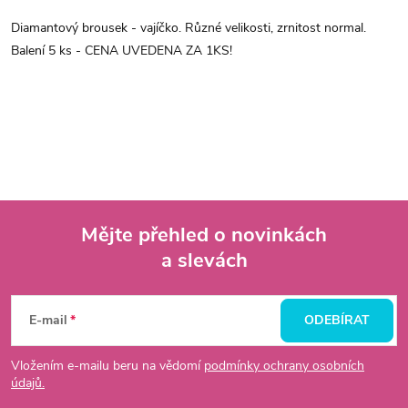
Diamantový brousek - vajíčko. Různé velikosti, zrnitost normal.
Balení 5 ks - CENA UVEDENA ZA 1KS!
Mějte přehled o novinkách
a slevách
Z
á
E-mail
ODEBÍRAT
p
Vložením e-mailu beru na vědomí
podmínky ochrany osobních
údajů.