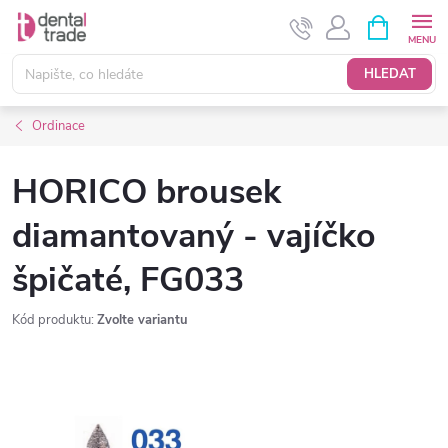
Přejít
NÁKUPNÍ
KOŠÍK
na
obsah
HLEDAT
Ordinace
HORICO brousek
diamantovaný - vajíčko
špičaté, FG033
Kód produktu:
Zvolte variantu