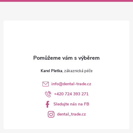
a
t
í
Karel Pletka
info
@
dental-trade.cz
+420 724 393 271
Sledujte nás na FB
dental_trade.cz