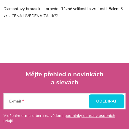
Diamantový brousek - torpédo. Různé velikosti a zrnitosti. Balení 5
ks - CENA UVEDENA ZA 1KS!
Mějte přehled o novinkách
a slevách
Z
á
E-mail
ODEBÍRAT
p
Vložením e-mailu beru na vědomí
podmínky ochrany osobních
údajů.