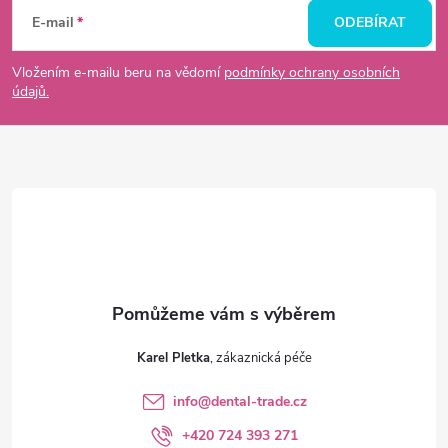
á
E-mail
ODEBÍRAT
p
Vložením e-mailu beru na vědomí
podmínky ochrany osobních
údajů.
a
t
í
Karel Pletka
info
@
dental-trade.cz
+420 724 393 271