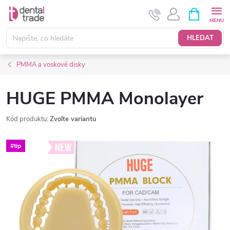
Přejít
NÁKUPNÍ
KOŠÍK
na
obsah
HLEDAT
PMMA a voskové disky
HUGE PMMA Monolayer
Kód produktu:
Zvolte variantu
#tip