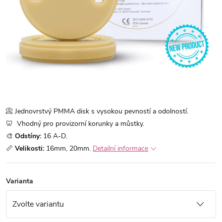
📀 Jednovrstvý PMMA disk s vysokou pevností a odolností.
🦷 Vhodný pro provizorní korunky a můstky.
🎨
O
dstíny:
16 A-D.
📏
Velikosti:
16mm, 20mm.
Detailní informace
Varianta