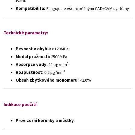
tvaru.
Kompatibilita:
Funguje se všemi běžnými CAD/CAM systémy.
Technické parametry:
Pevnost v ohybu:
>120MPa
Modul pružnosti:
2500MPa
Absorpce vody:
11 μg/mm³
Rozpustnost:
0.2 μg/mm³
Obsah zbytkového monomeru:
<1.0%
Indikace použití:
Provizorní korunky a můstky
.