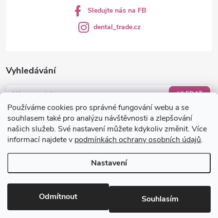
Sledujte nás na FB
dental_trade.cz
Vyhledávání
HLEDAT
Používáme cookies pro správné fungování webu a se
Nákupní košík
souhlasem také pro analýzu návštěvnosti a zlepšování
našich služeb. Své nastavení můžete kdykoliv změnit. Více
informací najdete v
podmínkách ochrany osobních údajů
.
0
KS /
0 KČ
Nastavení
Copyright 2026
dental-trade.cz
. Všechna práva vyhrazena.
Upravit
nastavení cookies
Odmítnout
Souhlasím
Vytvořil Shoptet