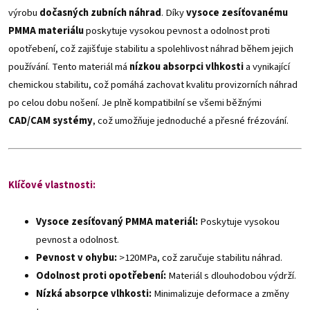
výrobu
dočasných zubních náhrad
. Díky
vysoce zesíťovanému
PMMA materiálu
poskytuje vysokou pevnost a odolnost proti
opotřebení, což zajišťuje stabilitu a spolehlivost náhrad během jejich
používání.
Tento materiál má
nízkou absorpci vlhkosti
a vynikající
chemickou stabilitu, což pomáhá zachovat kvalitu provizorních náhrad
po celou dobu nošení. Je plně kompatibilní se všemi běžnými
CAD/CAM systémy
, což umožňuje jednoduché a přesné frézování.
Klíčové vlastnosti:
Vysoce zesíťovaný PMMA materiál:
Poskytuje vysokou
pevnost a odolnost.
Pevnost v ohybu:
>120MPa, což zaručuje stabilitu náhrad.
Odolnost proti opotřebení:
Materiál s dlouhodobou výdrží.
Nízká absorpce vlhkosti:
Minimalizuje deformace a změny