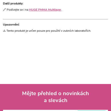
Další produkty:
🔗 Podívejte se i na
HUGE PMMA Multilayer
.
Upozornění:
⚠️ Tento produkt je určen pouze pro použití v zubních laboratořích.
Mějte přehled o novinkách
a slevách
Z