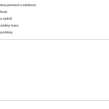
okou pevnost a odolnost.
áhrad.
u výdrží.
 změny tvaru.
systémy.