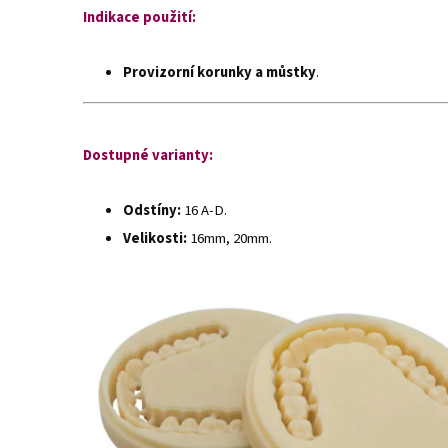
Indikace použití:
Provizorní korunky a můstky
.
Dostupné varianty:
Odstíny:
16 A-D.
Velikosti:
16mm, 20mm.