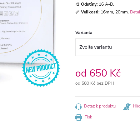
🎨
O
dstíny:
16 A-D.
📏
Velikosti:
16mm, 20mm.
Detai
Varianta
od
650 Kč
od
580 Kč
bez DPH
Měrná
cena:
Dotaz k produktu
Hlí
Tisk