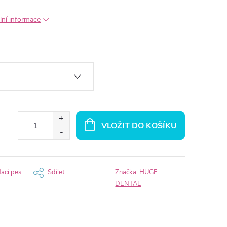
lní informace
VLOŽIT DO KOŠÍKU
dací pes
Sdílet
Značka:
HUGE
DENTAL