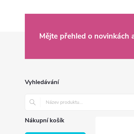
Z
Mějte přehled o novinkách
á
p
a
Vyhledávání
t
í
Nákupní košík