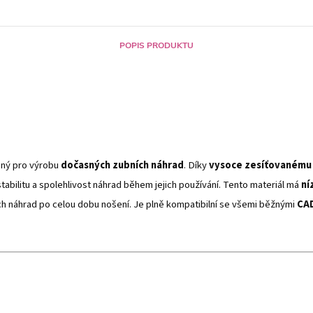
POPIS PRODUKTU
ený pro výrobu
dočasných zubních náhrad
. Díky
vysoce zesíťovanému
tabilitu a spolehlivost náhrad během jejich používání.
Tento materiál má
ní
ch náhrad po celou dobu nošení. Je plně kompatibilní se všemi běžnými
CA