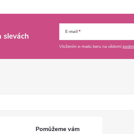
E-mail
a slevách
Vložením e-mailu beru na vědomí
podmí