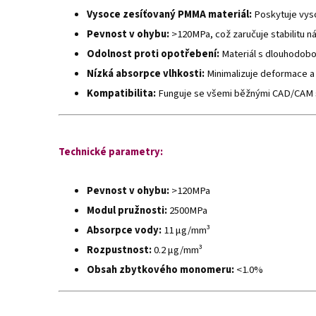
Vysoce zesíťovaný PMMA materiál:
Poskytuje vys
Pevnost v ohybu:
>120MPa, což zaručuje stabilitu n
Odolnost proti opotřebení:
Materiál s dlouhodobo
Nízká absorpce vlhkosti:
Minimalizuje deformace a
Kompatibilita:
Funguje se všemi běžnými CAD/CAM 
Technické parametry:
Pevnost v ohybu:
>120MPa
Modul pružnosti:
2500MPa
Absorpce vody:
11 μg/mm³
Rozpustnost:
0.2 μg/mm³
Obsah zbytkového monomeru:
<1.0%