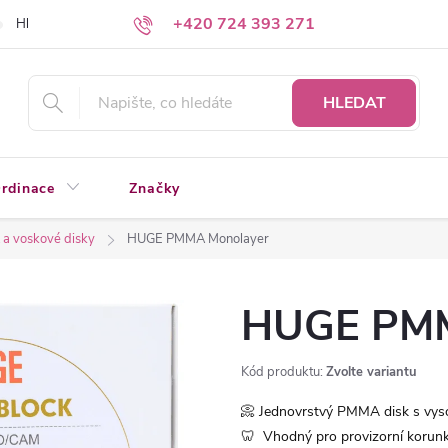
+420 724 393 271
Hledáte a nenacházíte?
Napište nám
HLEDAT
rdinace
Značky
a voskové disky
HUGE PMMA Monolayer
HUGE PMM
Kód produktu:
Zvolte variantu
📀 Jednovrstvý PMMA disk s vyso
🦷 Vhodný pro provizorní korunk