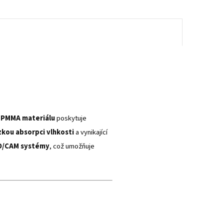
 PMMA materiálu
poskytuje
zkou absorpci vlhkosti
a vynikající
D/CAM systémy
, což umožňuje