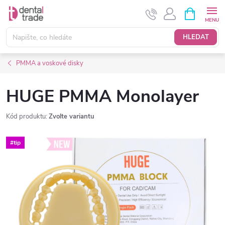
Přejít
NÁKUPNÍ
KOŠÍK
na
obsah
HLEDAT
PMMA a voskové disky
HUGE PMMA Monolayer
Kód produktu:
Zvolte variantu
#tip