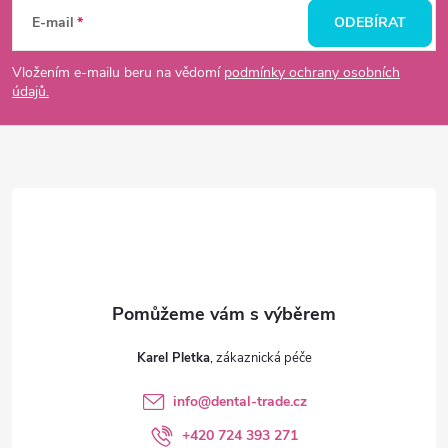
á
E-mail
ODEBÍRAT
p
Vložením e-mailu beru na vědomí
podmínky ochrany osobních
údajů.
a
t
í
Karel Pletka
info
@
dental-trade.cz
+420 724 393 271