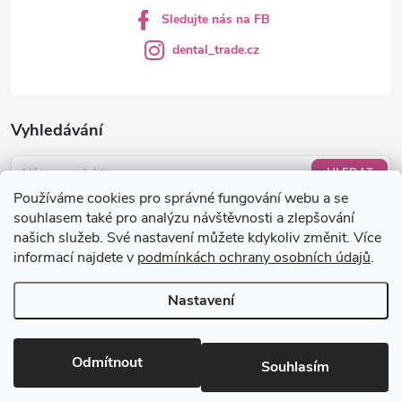
Sledujte nás na FB
dental_trade.cz
Vyhledávání
HLEDAT
Používáme cookies pro správné fungování webu a se
Nákupní košík
souhlasem také pro analýzu návštěvnosti a zlepšování
našich služeb. Své nastavení můžete kdykoliv změnit. Více
informací najdete v
podmínkách ochrany osobních údajů
.
0
KS /
0 KČ
Nastavení
Copyright 2026
dental-trade.cz
. Všechna práva vyhrazena.
Upravit
nastavení cookies
Odmítnout
Souhlasím
Vytvořil Shoptet