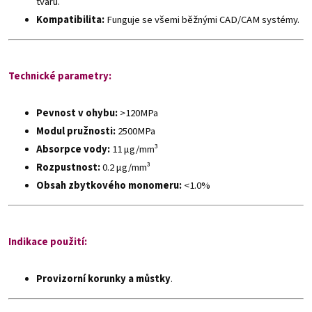
tvaru.
Kompatibilita:
Funguje se všemi běžnými CAD/CAM systémy.
Technické parametry:
Pevnost v ohybu:
>120MPa
Modul pružnosti:
2500MPa
Absorpce vody:
11 μg/mm³
Rozpustnost:
0.2 μg/mm³
Obsah zbytkového monomeru:
<1.0%
Indikace použití:
Provizorní korunky a můstky
.