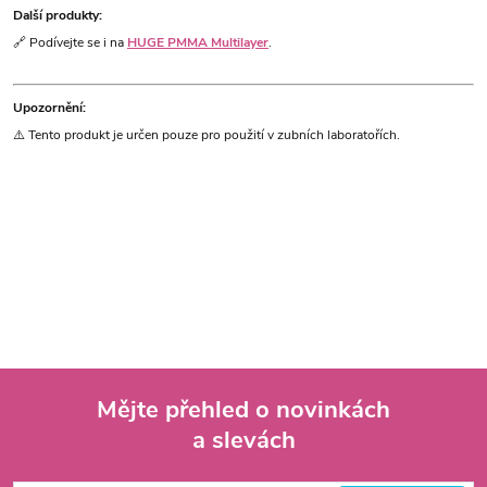
Další produkty:
🔗 Podívejte se i na
HUGE PMMA Multilayer
.
Upozornění:
⚠️ Tento produkt je určen pouze pro použití v zubních laboratořích.
Mějte přehled o novinkách
a slevách
Z