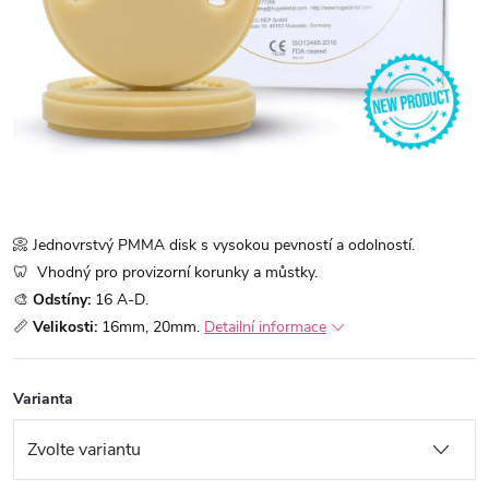
📀 Jednovrstvý PMMA disk s vysokou pevností a odolností.
🦷 Vhodný pro provizorní korunky a můstky.
🎨
O
dstíny:
16 A-D.
📏
Velikosti:
16mm, 20mm.
Detailní informace
Varianta