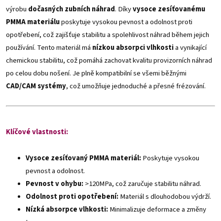
výrobu
dočasných zubních náhrad
. Díky
vysoce zesíťovanému
PMMA materiálu
poskytuje vysokou pevnost a odolnost proti
opotřebení, což zajišťuje stabilitu a spolehlivost náhrad během jejich
používání.
Tento materiál má
nízkou absorpci vlhkosti
a vynikající
chemickou stabilitu, což pomáhá zachovat kvalitu provizorních náhrad
po celou dobu nošení. Je plně kompatibilní se všemi běžnými
CAD/CAM systémy
, což umožňuje jednoduché a přesné frézování.
Klíčové vlastnosti:
Vysoce zesíťovaný PMMA materiál:
Poskytuje vysokou
pevnost a odolnost.
Pevnost v ohybu:
>120MPa, což zaručuje stabilitu náhrad.
Odolnost proti opotřebení:
Materiál s dlouhodobou výdrží.
Nízká absorpce vlhkosti:
Minimalizuje deformace a změny