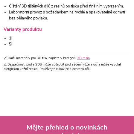
Čištění 3D tištěných dílů z resinů po tisku před finálním vytvrzením.
Laboratorní provoz s požadavkem na rychlé a opakovatelné odmytí
bez bělavého povlaku.
Varianty produktu
1l
5l
🔗 Další materiály pro 3D tisk najdete v kategorii
3D resin
.
⚠️ Bezpečnost: podle SDS může způsobit podráždění kůže a očí a může vyvolat
alergickou kožní reakci. Používejte rukavice a ochranu očí.
Mějte přehled o novinkách