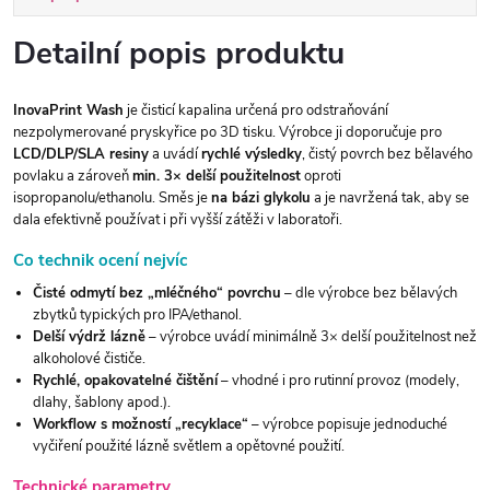
Detailní popis produktu
InovaPrint Wash
je čisticí kapalina určená pro odstraňování
nezpolymerované pryskyřice po 3D tisku. Výrobce ji doporučuje pro
LCD/DLP/SLA resiny
a uvádí
rychlé výsledky
, čistý povrch bez bělavého
povlaku a zároveň
min. 3× delší použitelnost
oproti
isopropanolu/ethanolu. Směs je
na bázi glykolu
a je navržená tak, aby se
dala efektivně používat i při vyšší zátěži v laboratoři.
Co technik ocení nejvíc
Čisté odmytí bez „mléčného“ povrchu
– dle výrobce bez bělavých
zbytků typických pro IPA/ethanol.
Delší výdrž lázně
– výrobce uvádí minimálně 3× delší použitelnost než
alkoholové čističe.
Rychlé, opakovatelné čištění
– vhodné i pro rutinní provoz (modely,
dlahy, šablony apod.).
Workflow s možností „recyklace“
– výrobce popisuje jednoduché
vyčiření použité lázně světlem a opětovné použití.
Technické parametry