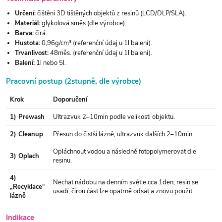
Určení:
čištění 3D tištěných objektů z resinů (LCD/DLP/SLA).
Materiál:
glykolová směs (dle výrobce).
Barva:
čirá.
Hustota:
0,96g/cm³ (referenční údaj u 1l balení).
Trvanlivost:
48měs. (referenční údaj u 1l balení).
Balení:
1l nebo 5l.
Pracovní postup (2stupně, dle výrobce)
Krok
Doporučení
1) Prewash
Ultrazvuk 2–10min podle velikosti objektu.
2) Cleanup
Přesun do čistší lázně, ultrazvuk dalších 2–10min.
Opláchnout vodou a následně fotopolymerovat dle
3) Oplach
resinu.
4)
Nechat nádobu na denním světle cca 1den; resin se
„Recyklace“
usadí, čirou část lze opatrně odsát a znovu použít.
lázně
Indikace