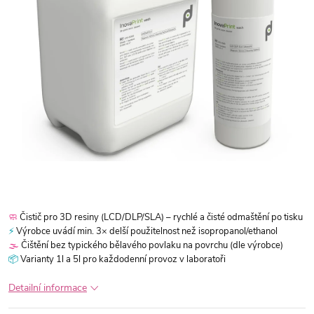
🧼
Čistič pro 3D resiny (LCD/DLP/SLA) – rychlé a čisté odmaštění po tisku
⚡
Výrobce uvádí min. 3× delší použitelnost než isopropanol/ethanol
🌫️
Čištění bez typického bělavého povlaku na povrchu (dle výrobce)
📦
Varianty 1l a 5l pro každodenní provoz v laboratoři
Detailní informace