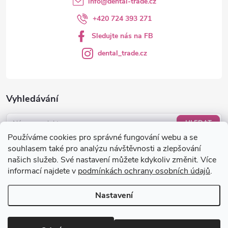
info
@
dental-trade.cz
+420 724 393 271
Sledujte nás na FB
dental_trade.cz
Vyhledávání
HLEDAT
Používáme cookies pro správné fungování webu a se
Nákupní košík
souhlasem také pro analýzu návštěvnosti a zlepšování
našich služeb. Své nastavení můžete kdykoliv změnit. Více
informací najdete v
podmínkách ochrany osobních údajů
.
0
KS /
0 KČ
Nastavení
Copyright 2026
dental-trade.cz
. Všechna práva vyhrazena.
Upravit
nastavení cookies