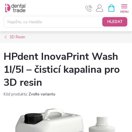
Přejít
NÁKUPNÍ
KOŠÍK
na
obsah
HLEDAT
3D Resin
HPdent InovaPrint Wash
1l/5l – čisticí kapalina pro
3D resin
Kód produktu:
Zvolte variantu