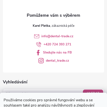
Karel Pletka
info
@
dental-trade.cz
+420 724 393 271
Sledujte nás na FB
dental_trade.cz
Vyhledávání
HLEDAT
Používáme cookies pro správné fungování webu a se
Nákupní košík
souhlasem také pro analýzu návštěvnosti a zlepšování