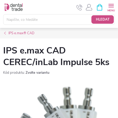
Přejít
NÁKUPNÍ
KOŠÍK
na
obsah
HLEDAT
IPS e.max® CAD
IPS e.max CAD
CEREC/inLab Impulse 5ks
Kód produktu:
Zvolte variantu