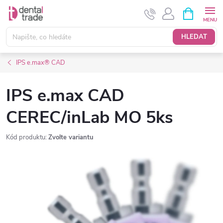
Přejít
NÁKUPNÍ
KOŠÍK
na
obsah
HLEDAT
IPS e.max® CAD
IPS e.max CAD
CEREC/inLab MO 5ks
Kód produktu:
Zvolte variantu