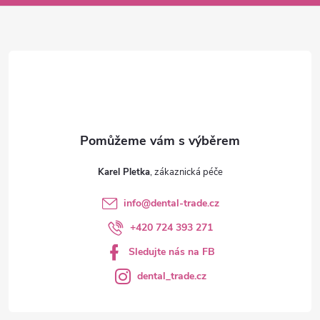
a
t
í
Karel Pletka
info
@
dental-trade.cz
+420 724 393 271
Sledujte nás na FB
dental_trade.cz