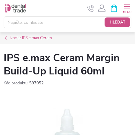
Přejít
NÁKUPNÍ
KOŠÍK
na
obsah
HLEDAT
Ivoclar IPS e.max Ceram
IPS e.max Ceram Margin
Build-Up Liquid 60ml
Kód produktu:
597052