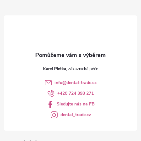
t
í
Karel Pletka
info
@
dental-trade.cz
+420 724 393 271
Sledujte nás na FB
dental_trade.cz