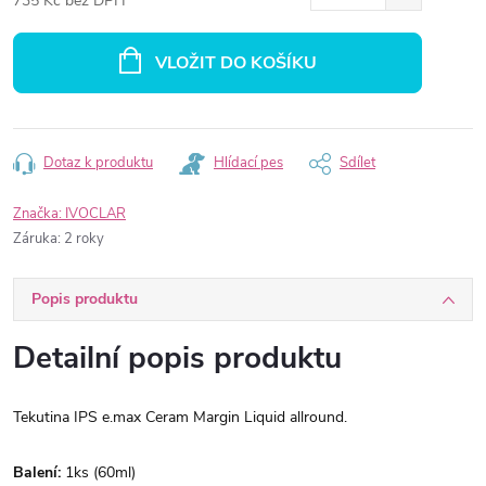
735 Kč bez DPH
Měrná
cena:
VLOŽIT DO KOŠÍKU
Dotaz k produktu
Hlídací pes
Sdílet
Značka:
IVOCLAR
Záruka
:
2 roky
Popis produktu
Detailní popis produktu
Tekutina IPS e.max Ceram Margin Liquid allround.
Balení:
1ks (60ml)