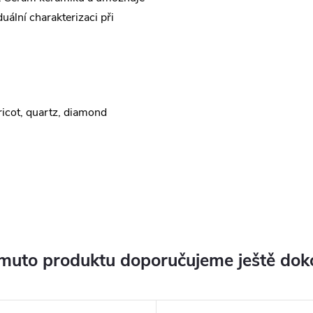
duální charakterizaci při
ricot, quartz, diamond
muto produktu doporučujeme ještě dok