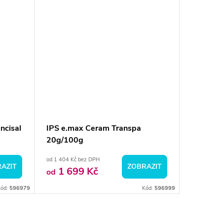
ncisal
IPS e.max Ceram Transpa
20g/100g
od 1 404 Kč bez DPH
AZIT
ZOBRAZIT
1 699 Kč
od
Kód:
596979
Kód:
596999