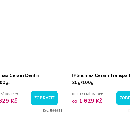
.max Ceram Dentin
IPS e.max Ceram Transpa I
00g.
20g/100g
 Kč bez DPH
od 1 454 Kč bez DPH
ZOBRAZIT
ZOBR
629 Kč
1 629 Kč
od
Kód:
596958