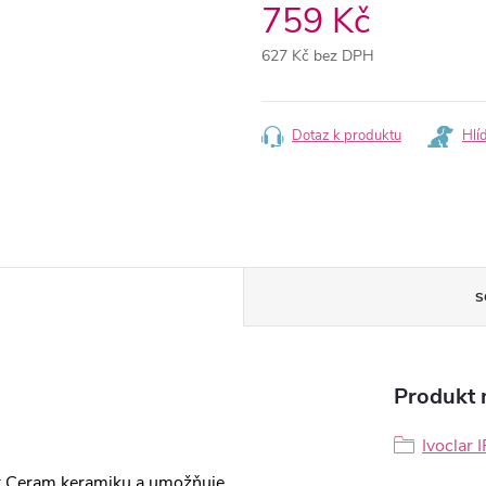
759 Kč
627 Kč bez DPH
Měrná
cena:
Dotaz k produktu
Hlí
S
Produkt n
Ivoclar
ax Ceram keramiku a umožňuje