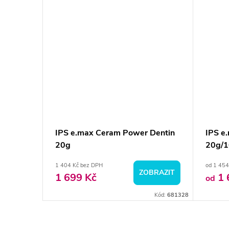
IPS e.max Ceram Power Dentin
IPS e
20g
20g/1
1 404 Kč bez DPH
od 1 454
ZOBRAZIT
1 699 Kč
1 
od
Kód:
681328