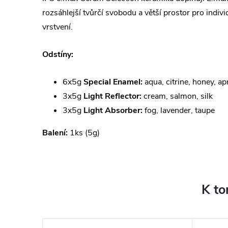
rozsáhlejší tvůrčí svobodu a větší prostor pro indivi
vrstvení.
Odstíny:
6x5g
Special Enamel:
aqua, citrine, honey, ap
3x5g
Light Reflector:
cream, salmon, silk
3x5g
Light Absorber:
fog, lavender, taupe
Balení:
1ks (5g)
K to