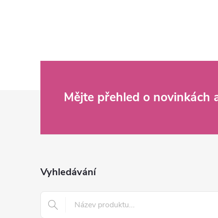
Z
Mějte přehled o novinkách
á
p
a
Vyhledávání
t