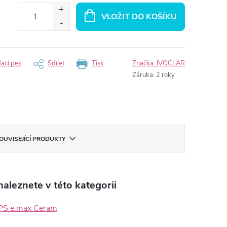
VLOŽIT DO KOŠÍKU
dací pes
Sdílet
Tisk
Značka:
IVOCLAR
Záruka
:
2 roky
OUVISEJÍCÍ PRODUKTY
aleznete v této kategorii
 IPS e.max Ceram