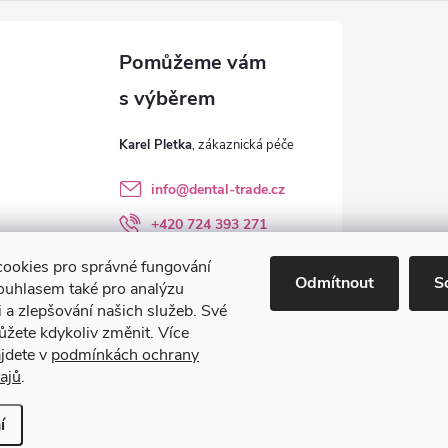
Karel Pletka
info
@
dental-trade.cz
+420 724 393 271
Sledujte nás na FB
ookies pro správné fungování
Odmítnout
S
ouhlasem také pro analýzu
dental_trade.cz
 a zlepšování našich služeb. Své
ůžete kdykoliv změnit. Více
ajdete v
podmínkách ochrany
ajů
.
avit nastavení cookies
í