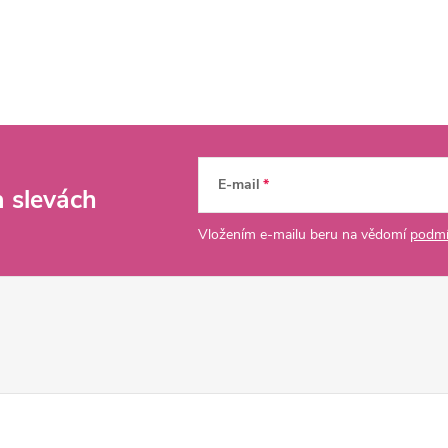
E-mail
a slevách
Vložením e-mailu beru na vědomí
podmí