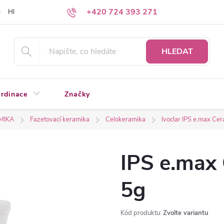
+420 724 393 271
Hledáte a nenacházíte?
Napište nám
HLEDAT
rdinace
Značky
MIKA
Fazetovací keramika
Celokeramika
Ivoclar IPS e.max Ce
IPS e.max
5g
Kód produktu:
Zvolte variantu