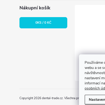
í
Nákupní košík
0
KS /
0 KČ
Používáme c
webu a se s
návštěvnosti
nastavení m
informací n
osobních úd
Copyright 2026
dental-trade.cz
. Všechna práva vyhrazena.
Upr
Nastaven