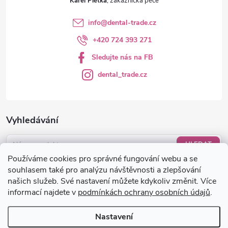
Karel Pletka
info
@
dental-trade.cz
+420 724 393 271
Sledujte nás na FB
dental_trade.cz
Vyhledávání
HLEDAT
Používáme cookies pro správné fungování webu a se
Nákupní košík
souhlasem také pro analýzu návštěvnosti a zlepšování
našich služeb. Své nastavení můžete kdykoliv změnit. Více
informací najdete v
podmínkách ochrany osobních údajů
.
0
KS /
0 KČ
Nastavení