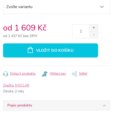
od
1 609 Kč
od
1 437 Kč
bez DPH
Měrná
cena:
VLOŽIT DO KOŠÍKU
Dotaz k produktu
Hlídací pes
Sdílet
Značka:
IVOCLAR
Záruka
:
2 roky
Popis produktu