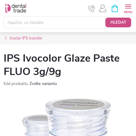
Přejít
NÁKUPNÍ
KOŠÍK
na
obsah
HLEDAT
Ivoclar IPS Ivocolor
IPS Ivocolor Glaze Paste
FLUO 3g/9g
Kód produktu:
Zvolte variantu