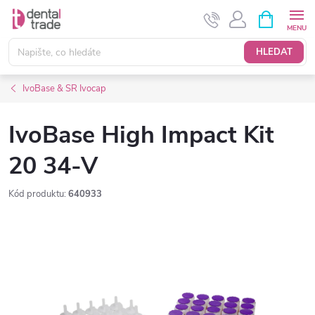
Přejít
NÁKUPNÍ
KOŠÍK
na
obsah
HLEDAT
IvoBase & SR Ivocap
IvoBase High Impact Kit
20 34-V
Kód produktu:
640933