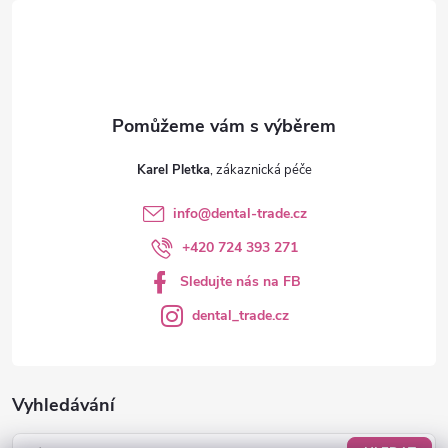
í
Karel Pletka
info
@
dental-trade.cz
+420 724 393 271
Sledujte nás na FB
dental_trade.cz
Vyhledávání