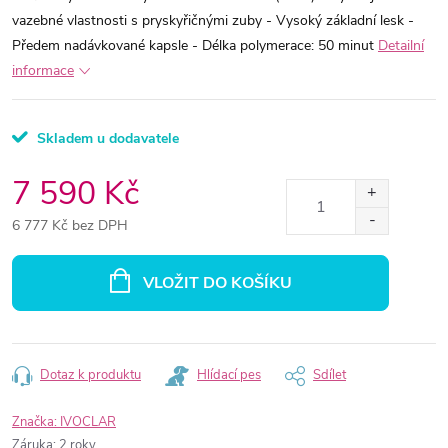
vazebné vlastnosti s pryskyřičnými zuby - Vysoký základní lesk -
Předem nadávkované kapsle - Délka polymerace: 50 minut
Detailní
informace
Skladem u dodavatele
7 590 Kč
6 777 Kč bez DPH
Měrná
cena:
VLOŽIT DO KOŠÍKU
Dotaz k produktu
Hlídací pes
Sdílet
Značka:
IVOCLAR
Záruka
:
2 roky