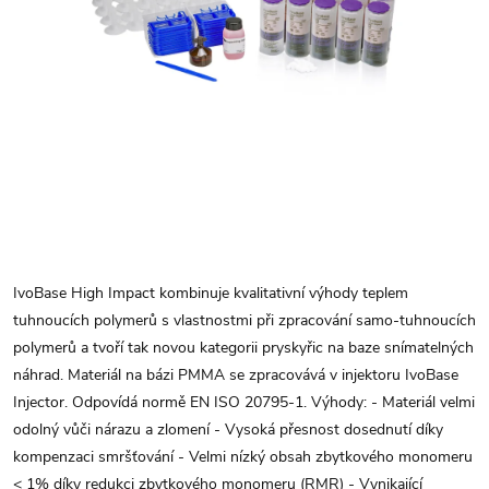
IvoBase High Impact kombinuje kvalitativní výhody teplem
tuhnoucích polymerů s vlastnostmi při zpracování samo-tuhnoucích
polymerů a tvoří tak novou kategorii pryskyřic na baze snímatelných
náhrad. Materiál na bázi PMMA se zpracovává v injektoru IvoBase
Injector. Odpovídá normě EN ISO 20795-1. Výhody: - Materiál velmi
odolný vůči nárazu a zlomení - Vysoká přesnost dosednutí díky
kompenzaci smršťování - Velmi nízký obsah zbytkového monomeru
< 1% díky redukci zbytkového monomeru (RMR) - Vynikající