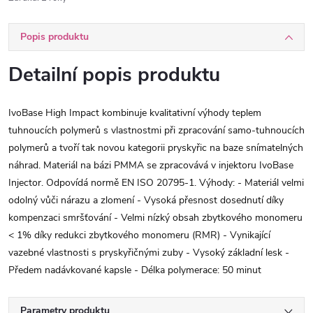
Popis produktu
Detailní popis produktu
IvoBase High Impact kombinuje kvalitativní výhody teplem
tuhnoucích polymerů s vlastnostmi při zpracování samo-tuhnoucích
polymerů a tvoří tak novou kategorii pryskyřic na baze snímatelných
náhrad. Materiál na bázi PMMA se zpracovává v injektoru IvoBase
Injector. Odpovídá normě EN ISO 20795-1. Výhody: - Materiál velmi
odolný vůči nárazu a zlomení - Vysoká přesnost dosednutí díky
kompenzaci smršťování - Velmi nízký obsah zbytkového monomeru
< 1% díky redukci zbytkového monomeru (RMR) - Vynikající
vazebné vlastnosti s pryskyřičnými zuby - Vysoký základní lesk -
Předem nadávkované kapsle - Délka polymerace: 50 minut
Parametry produktu