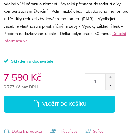
odolný vůči nárazu a zlomení - Vysoká přesnost dosednutí díky
kompenzaci smršťování - Velmi nízký obsah zbytkového monomeru
< 1% díky redukci zbytkového monomeru (RMR) - Vynikající
vazebné vlastnosti s pryskyřičnými zuby - Vysoký základní lesk -
Předem nadávkované kapsle - Délka polymerace: 50 minut
Detailní
informace
Skladem u dodavatele
7 590 Kč
6 777 Kč bez DPH
Měrná
cena:
VLOŽIT DO KOŠÍKU
Dotaz k produktu
Hlídací pes
Sdílet