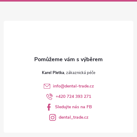
a
t
í
Karel Pletka
info
@
dental-trade.cz
+420 724 393 271
Sledujte nás na FB
dental_trade.cz