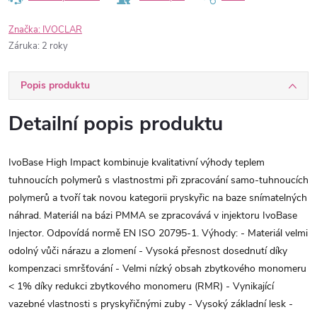
Značka:
IVOCLAR
Záruka
:
2 roky
Popis produktu
Detailní popis produktu
IvoBase High Impact kombinuje kvalitativní výhody teplem
tuhnoucích polymerů s vlastnostmi při zpracování samo-tuhnoucích
polymerů a tvoří tak novou kategorii pryskyřic na baze snímatelných
náhrad. Materiál na bázi PMMA se zpracovává v injektoru IvoBase
Injector. Odpovídá normě EN ISO 20795-1. Výhody: - Materiál velmi
odolný vůči nárazu a zlomení - Vysoká přesnost dosednutí díky
kompenzaci smršťování - Velmi nízký obsah zbytkového monomeru
< 1% díky redukci zbytkového monomeru (RMR) - Vynikající
vazebné vlastnosti s pryskyřičnými zuby - Vysoký základní lesk -