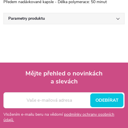
Předem nadávkované kapsle - Délka polymerace: 50 minut
Parametry produktu
Mějte přehled o novinkách
a slevách
Z
á
ODEBÍRAT
p
Vložením e-mailu beru na vědomí
podmínky ochrany osobních
údajů.