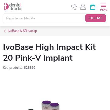
Přejít
NÁKUPNÍ
KOŠÍK
na
obsah
HLEDAT
IvoBase & SR Ivocap
IvoBase High Impact Kit
20 Pink-V Implant
Kód produktu:
628892