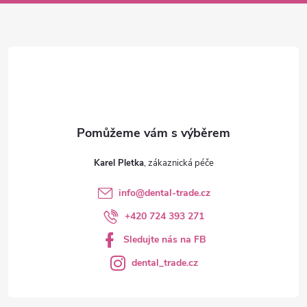
a
t
í
Karel Pletka
info
@
dental-trade.cz
+420 724 393 271
Sledujte nás na FB
dental_trade.cz