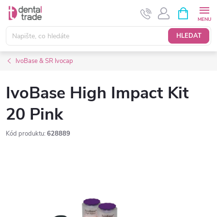
Přejít
NÁKUPNÍ
KOŠÍK
na
obsah
HLEDAT
IvoBase & SR Ivocap
IvoBase High Impact Kit
20 Pink
Kód produktu:
628889