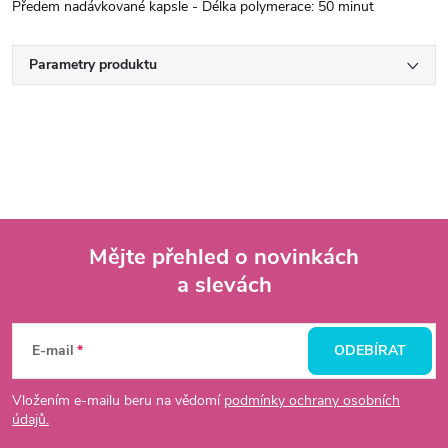
Předem nadávkované kapsle - Délka polymerace: 50 minut
Parametry produktu
Mějte přehled o novinkách
a slevách
Z
á
E-mail
ODEBÍRAT
p
Vložením e-mailu beru na vědomí
podmínky ochrany osobních
údajů.