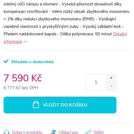
odolný vůči nárazu a zlomení - Vysoká přesnost dosednutí díky
kompenzaci smršťování - Velmi nízký obsah zbytkového monomeru
< 1% díky redukci zbytkového monomeru (RMR) - Vynikající
vazebné vlastnosti s pryskyřičnými zuby - Vysoký základní lesk -
Předem nadávkované kapsle - Délka polymerace: 50 minut
Detailní
informace
Skladem u dodavatele
7 590 Kč
6 777 Kč bez DPH
Měrná
cena:
VLOŽIT DO KOŠÍKU
Dotaz k produktu
Hlídací pes
Sdílet