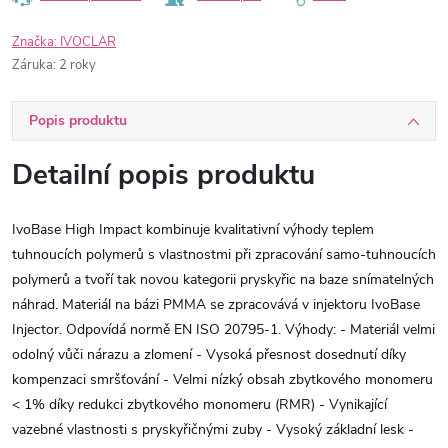
Značka:
IVOCLAR
Záruka
:
2 roky
Popis produktu
Detailní popis produktu
IvoBase High Impact kombinuje kvalitativní výhody teplem
tuhnoucích polymerů s vlastnostmi při zpracování samo-tuhnoucích
polymerů a tvoří tak novou kategorii pryskyřic na baze snímatelných
náhrad. Materiál na bázi PMMA se zpracovává v injektoru IvoBase
Injector. Odpovídá normě EN ISO 20795-1. Výhody: - Materiál velmi
odolný vůči nárazu a zlomení - Vysoká přesnost dosednutí díky
kompenzaci smršťování - Velmi nízký obsah zbytkového monomeru
< 1% díky redukci zbytkového monomeru (RMR) - Vynikající
vazebné vlastnosti s pryskyřičnými zuby - Vysoký základní lesk -