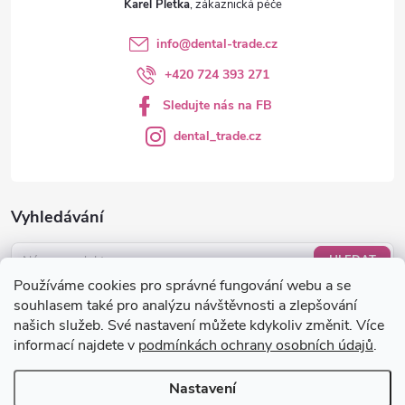
Karel Pletka
p
info
@
dental-trade.cz
i
+420 724 393 271
s
Sledujte nás na FB
u
dental_trade.cz
Vyhledávání
HLEDAT
Používáme cookies pro správné fungování webu a se
Nákupní košík
souhlasem také pro analýzu návštěvnosti a zlepšování
našich služeb. Své nastavení můžete kdykoliv změnit. Více
informací najdete v
podmínkách ochrany osobních údajů
.
0
KS /
0 KČ
Nastavení