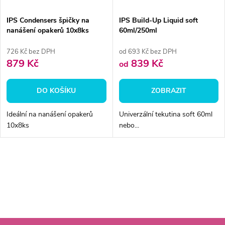
IPS Condensers špičky na
IPS Build-Up Liquid soft
nanášení opakerů 10x8ks
60ml/250ml
726 Kč bez DPH
od 693 Kč bez DPH
879 Kč
839 Kč
od
DO KOŠÍKU
ZOBRAZIT
Ideální na nanášení opakerů
Univerzální tekutina soft 60ml
10x8ks
nebo...
O
v
l