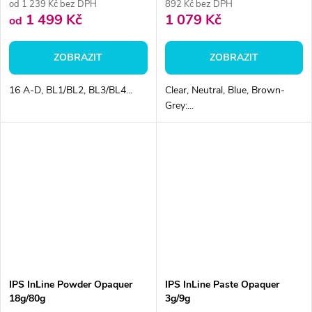
od 1 239 Kč bez DPH
892 Kč bez DPH
1 499 Kč
1 079 Kč
od
ZOBRAZIT
ZOBRAZIT
16 A-D, BL1/BL2, BL3/BL4...
Clear, Neutral, Blue, Brown-
Grey:...
IPS InLine Powder Opaquer
IPS InLine Paste Opaquer
18g/80g
3g/9g