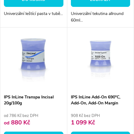
d
d
Univerzální leštící pasta v tubě...
Univerzální tekutina allround
u
60ml...
u
k
k
t
t
ů
ů
IPS InLine Transpa Incisal
IPS InLine Add-On 690°C,
20g/100g
Add-On, Add-On Margin
od 786 Kč bez DPH
908 Kč bez DPH
880 Kč
1 099 Kč
od