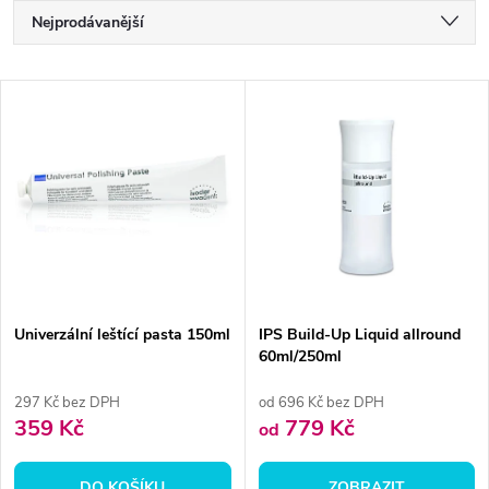
Ř
Nejprodávanější
a
Nejlevnější
V
Nejdražší
z
ý
Abecedně
e
p
n
i
í
s
p
Univerzální leštící pasta 150ml
IPS Build-Up Liquid allround
60ml/250ml
p
r
297 Kč bez DPH
od 696 Kč bez DPH
r
359 Kč
779 Kč
od
o
o
DO KOŠÍKU
ZOBRAZIT