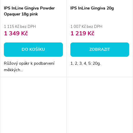
IPS InLine Gingiva Powder
IPS InLine Gingiva 20g
Opaquer 18g pink
1 115 Kč bez DPH
1 007 Kč bez DPH
1 349 Kč
1 219 Kč
DO KOŠÍKU
ZOBRAZIT
Růžový opákr k podbarvení
1, 2, 3, 4, 5: 20g.
měkkých...