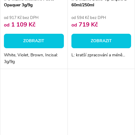
Opaquer 3g/9g
60ml/250ml
od 917 Kč bez DPH
od 594 Kč bez DPH
1 109 Kč
719 Kč
od
od
ZOBRAZIT
ZOBRAZIT
White, Violet, Brown, Incisal:
L: kratší zpracování a méně...
3g/9g