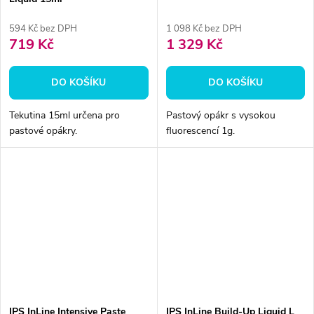
594 Kč bez DPH
1 098 Kč bez DPH
719 Kč
1 329 Kč
DO KOŠÍKU
DO KOŠÍKU
Tekutina 15ml určena pro
Pastový opákr s vysokou
pastové opákry.
fluorescencí 1g.
IPS InLine Intensive Paste
IPS InLine Build-Up Liquid L