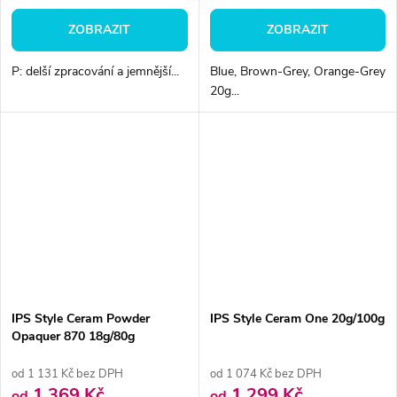
ZOBRAZIT
ZOBRAZIT
P: delší zpracování a jemnější...
Blue, Brown-Grey, Orange-Grey
20g...
IPS Style Ceram Powder
IPS Style Ceram One 20g/100g
Opaquer 870 18g/80g
od 1 131 Kč bez DPH
od 1 074 Kč bez DPH
1 369 Kč
1 299 Kč
od
od