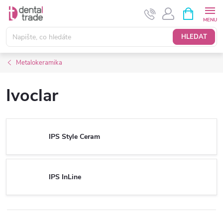
Přejít
NÁKUPNÍ
KOŠÍK
na
obsah
HLEDAT
Metalokeramika
Ivoclar
IPS Style Ceram
IPS InLine