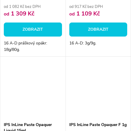
od 1 082 Kč bez DPH
od 917 Kč bez DPH
1 309 Kč
1 109 Kč
od
od
ZOBRAZIT
ZOBRAZIT
16 A-D práškový opákr:
16 A-D: 3g/9g.
18g/80g.
IPS InLine Paste Opaquer
IPS InLine Paste Opaquer F 1g
Liquid 15ml