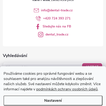
info
@
dental-trade.cz
+420 724 393 271
Sledujte nás na FB
dental_trade.cz
Vyhledávání
HLEDAT
Používáme cookies pro správné fungování webu a se
Nákupní košík
souhlasem také pro analýzu návštěvnosti a zlepšování
našich služeb. Své nastavení můžete kdykoliv změnit. Více
informací najdete v
podmínkách ochrany osobních údajů
.
0
KS /
0 KČ
Nastavení