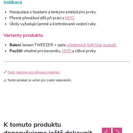
Indikace
Manipulace s fasetami a tenkými estetickými prvky.
Přesné přenášení dílů při práci s
MiYO
.
Úkoly vyžadující jemné a kontrolované vedení ruky.
Varianty produktu
Balení:
Jensen TWEEZER + sada
výměnných Soft Grip modulů.
Použití:
vhodné pro keramiku,
MiYO
a citlivé prvky.
🔗
Další nástroje pro přesnou modelaci
⚠️ Tento produkt je určen pro zubní laboratoře.
K tomuto produktu