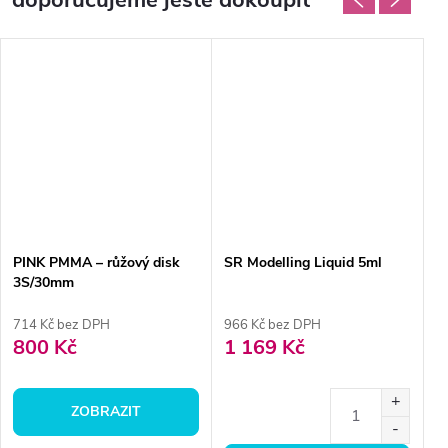
doporučujeme ještě dokoupit
PINK PMMA – růžový disk
SR Modelling Liquid 5ml
E
3S/30mm
in
pr
714 Kč bez DPH
966 Kč bez DPH
6
800 Kč
1 169 Kč
7
ZOBRAZIT