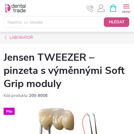
Přejít
NÁKUPNÍ
KOŠÍK
na
obsah
HLEDAT
LABORATOŘ
Jensen TWEEZER –
pinzeta s výměnnými Soft
Grip moduly
Kód produktu:
200-8008
#tip