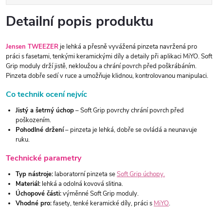
Detailní popis produktu
Jensen TWEEZER
je lehká a přesně vyvážená pinzeta navržená pro
práci s fasetami, tenkými keramickými díly a detaily při aplikaci MiYO. Soft
Grip moduly drží jistě, nekloužou a chrání povrch před poškrábáním.
Pinzeta dobře sedí v ruce a umožňuje klidnou, kontrolovanou manipulaci.
Co technik ocení nejvíc
Jistý a šetrný úchop
– Soft Grip povrchy chrání povrch před
poškozením.
Pohodlné držení
– pinzeta je lehká, dobře se ovládá a neunavuje
ruku.
Technické parametry
Typ nástroje:
laboratorní pinzeta se
Soft Grip úchopy.
Materiál:
lehká a odolná kovová slitina.
Úchopové části:
výměnné Soft Grip moduly.
Vhodné pro:
fasety, tenké keramické díly, práci s
MiYO
.