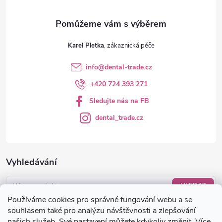
y
v
ý
Karel Pletka
p
info
@
dental-trade.cz
i
+420 724 393 271
s
Sledujte nás na FB
u
dental_trade.cz
Vyhledávání
HLEDAT
Používáme cookies pro správné fungování webu a se
Nákupní košík
souhlasem také pro analýzu návštěvnosti a zlepšování
našich služeb. Své nastavení můžete kdykoliv změnit. Více