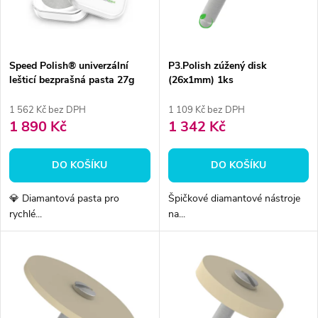
n
i
í
s
p
Speed Polish® univerzální
P3.Polish zúžený disk
lešticí bezprašná pasta 27g
(26x1mm) 1ks
p
r
1 562 Kč bez DPH
1 109 Kč bez DPH
r
1 890 Kč
1 342 Kč
o
o
DO KOŠÍKU
DO KOŠÍKU
d
d
💎 Diamantová pasta pro
Špičkové diamantové nástroje
u
rychlé...
na...
u
k
k
t
t