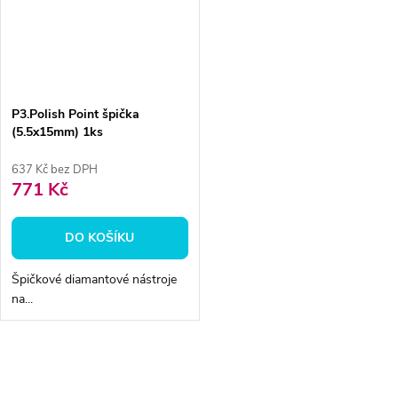
P3.Polish Point špička
(5.5x15mm) 1ks
637 Kč bez DPH
771 Kč
DO KOŠÍKU
Špičkové diamantové nástroje
na...
O