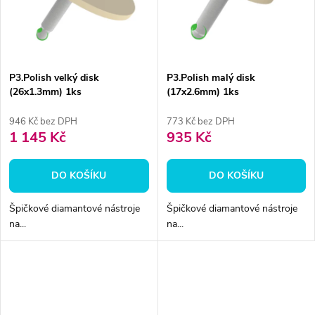
ů
ů
P3.Polish velký disk
P3.Polish malý disk
(26x1.3mm) 1ks
(17x2.6mm) 1ks
946 Kč bez DPH
773 Kč bez DPH
1 145 Kč
935 Kč
DO KOŠÍKU
DO KOŠÍKU
Špičkové diamantové nástroje
Špičkové diamantové nástroje
na...
na...