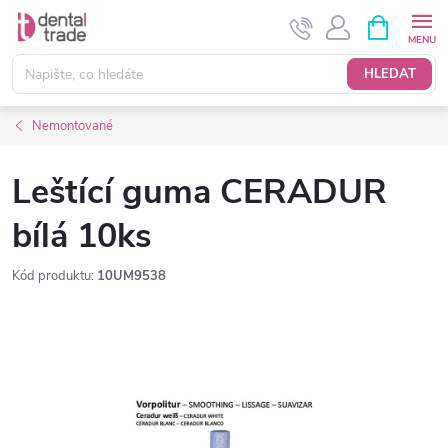
Přejít
NÁKUPNÍ
KOŠÍK
na
obsah
HLEDAT
Nemontované
Leštící guma CERADUR
bílá 10ks
Kód produktu:
10UM9538