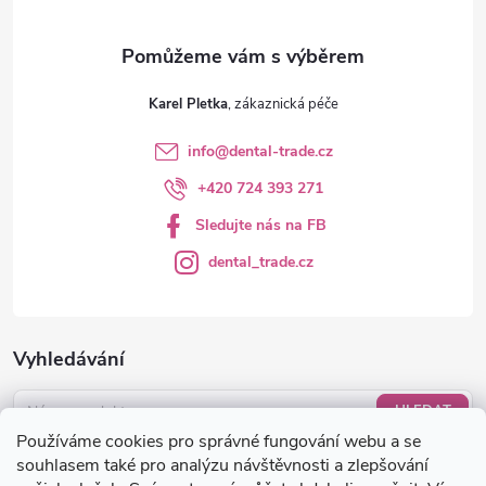
Karel Pletka
info
@
dental-trade.cz
+420 724 393 271
Sledujte nás na FB
dental_trade.cz
Vyhledávání
HLEDAT
Používáme cookies pro správné fungování webu a se
Nákupní košík
souhlasem také pro analýzu návštěvnosti a zlepšování