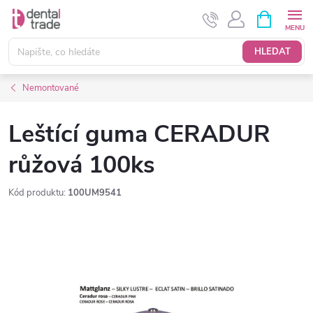
Přejít
NÁKUPNÍ
KOŠÍK
na
obsah
HLEDAT
Nemontované
Leštící guma CERADUR
růžová 100ks
Kód produktu:
100UM9541