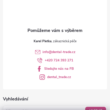
í
Karel Pletka
info
@
dental-trade.cz
+420 724 393 271
Sledujte nás na FB
dental_trade.cz
Vyhledávání