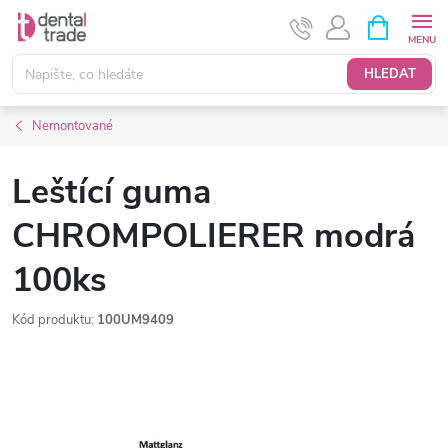
Přejít
NÁKUPNÍ
KOŠÍK
na
obsah
HLEDAT
Nemontované
Leštící guma
CHROMPOLIERER modrá
100ks
Kód produktu:
100UM9409