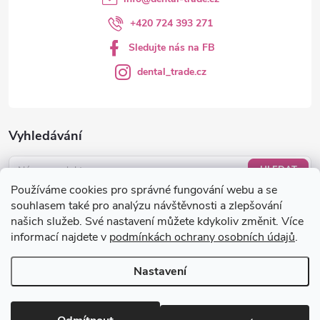
+420 724 393 271
Sledujte nás na FB
dental_trade.cz
Vyhledávání
HLEDAT
Používáme cookies pro správné fungování webu a se
Nákupní košík
souhlasem také pro analýzu návštěvnosti a zlepšování
našich služeb. Své nastavení můžete kdykoliv změnit. Více
informací najdete v
podmínkách ochrany osobních údajů
.
0
KS /
0 KČ
Nastavení
Copyright 2026
dental-trade.cz
. Všechna práva vyhrazena.
Upravit
nastavení cookies