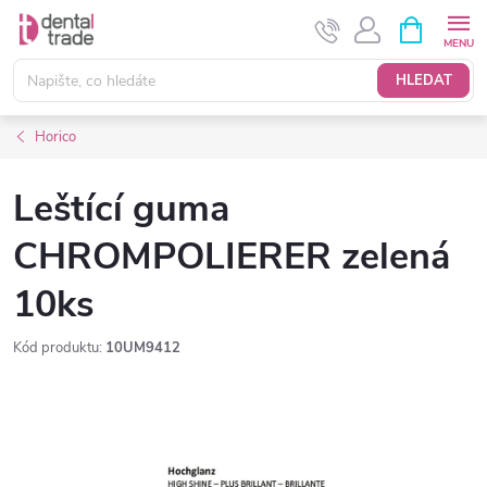
Přejít
NÁKUPNÍ
KOŠÍK
na
obsah
HLEDAT
Horico
Leštící guma
CHROMPOLIERER zelená
10ks
Kód produktu:
10UM9412