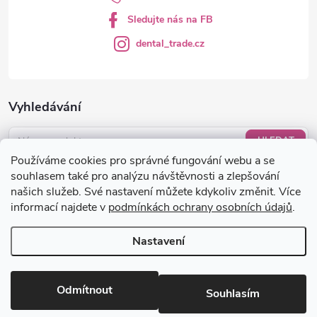
Sledujte nás na FB
dental_trade.cz
Vyhledávání
HLEDAT
Používáme cookies pro správné fungování webu a se
Nákupní košík
souhlasem také pro analýzu návštěvnosti a zlepšování
našich služeb. Své nastavení můžete kdykoliv změnit. Více
informací najdete v
podmínkách ochrany osobních údajů
.
0
KS /
0 KČ
Nastavení
Copyright 2026
dental-trade.cz
. Všechna práva vyhrazena.
Upravit
nastavení cookies
Odmítnout
Souhlasím
Vytvořil Shoptet