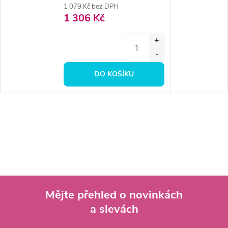
1 079 Kč bez DPH
1 306 Kč
DO KOŠÍKU
Mějte přehled o novinkách
a slevách
Z