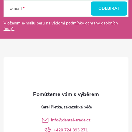
á
E-mail
ODEBÍRAT
p
Vložením e-mailu beru na vědomí
podmínky ochrany osobních
údajů.
a
t
í
Karel Pletka
info
@
dental-trade.cz
+420 724 393 271