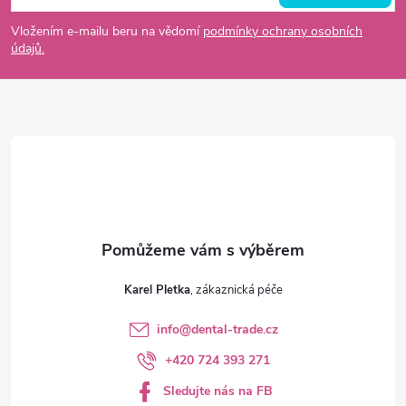
p
Vložením e-mailu beru na vědomí
podmínky ochrany osobních
údajů.
a
t
í
Karel Pletka
info
@
dental-trade.cz
+420 724 393 271
Sledujte nás na FB