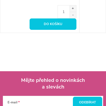
DO KOŠÍKU
Mějte přehled o novinkách
a slevách
Z
á
E-mail
ODEBÍRAT