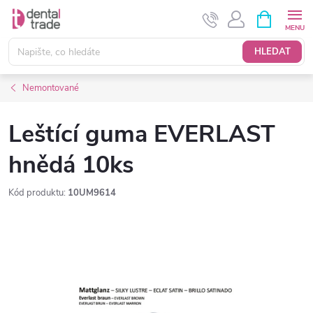
Přejít
NÁKUPNÍ
KOŠÍK
na
obsah
HLEDAT
Nemontované
Leštící guma EVERLAST
hnědá 10ks
Kód produktu:
10UM9614