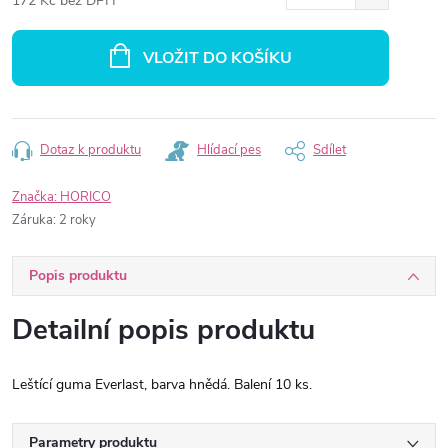
172 Kč bez DPH
Měrná
cena:
VLOŽIT DO KOŠÍKU
Dotaz k produktu
Hlídací pes
Sdílet
Značka:
HORICO
Záruka
:
2 roky
Popis produktu
Detailní popis produktu
Leštící guma Everlast, barva hnědá. Balení 10 ks.
Parametry produktu