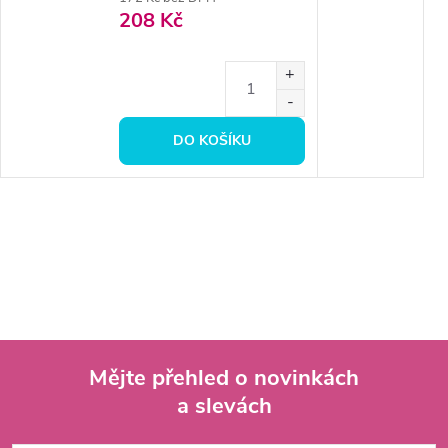
208 Kč
DO KOŠÍKU
Mějte přehled o novinkách
a slevách
Z