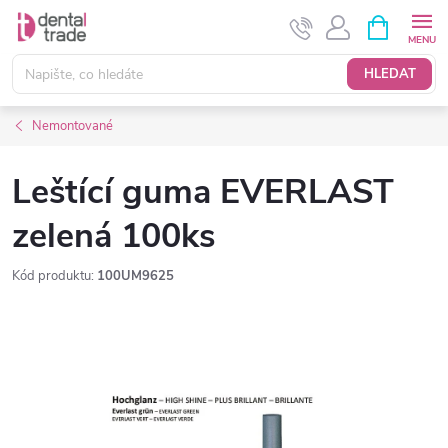
Přejít
NÁKUPNÍ
KOŠÍK
na
obsah
HLEDAT
Nemontované
Leštící guma EVERLAST
zelená 100ks
Kód produktu:
100UM9625