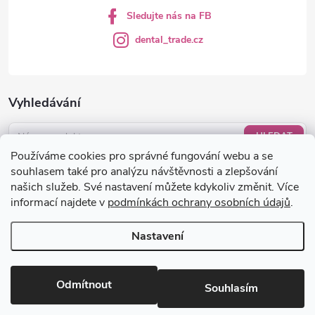
Sledujte nás na FB
dental_trade.cz
Vyhledávání
HLEDAT
Používáme cookies pro správné fungování webu a se
Nákupní košík
souhlasem také pro analýzu návštěvnosti a zlepšování
našich služeb. Své nastavení můžete kdykoliv změnit. Více
informací najdete v
podmínkách ochrany osobních údajů
.
0
KS /
0 KČ
Nastavení
Copyright 2026
dental-trade.cz
. Všechna práva vyhrazena.
Upravit
nastavení cookies
Odmítnout
Souhlasím
Vytvořil Shoptet