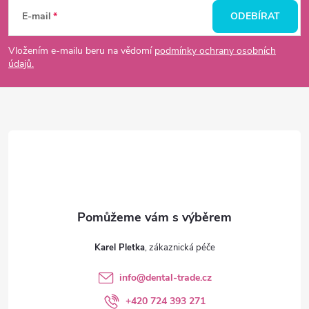
á
E-mail
ODEBÍRAT
p
Vložením e-mailu beru na vědomí
podmínky ochrany osobních
údajů.
a
t
í
Karel Pletka
info
@
dental-trade.cz
+420 724 393 271