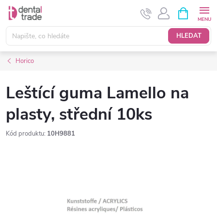
Přejít
NÁKUPNÍ
KOŠÍK
na
obsah
HLEDAT
Horico
Leštící guma Lamello na
plasty, střední 10ks
Kód produktu:
10H9881