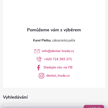
í
Karel Pletka
info
@
dental-trade.cz
+420 724 393 271
Sledujte nás na FB
dental_trade.cz
Vyhledávání