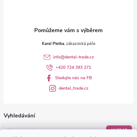
í
Karel Pletka
info
@
dental-trade.cz
+420 724 393 271
Sledujte nás na FB
dental_trade.cz
Vyhledávání
HLEDAT