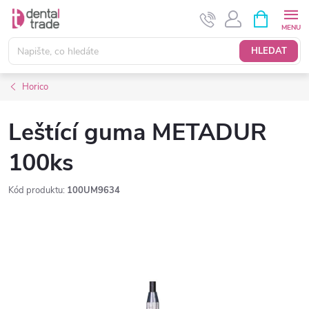
Přejít
NÁKUPNÍ
KOŠÍK
na
obsah
HLEDAT
Horico
Leštící guma METADUR
100ks
Kód produktu:
100UM9634