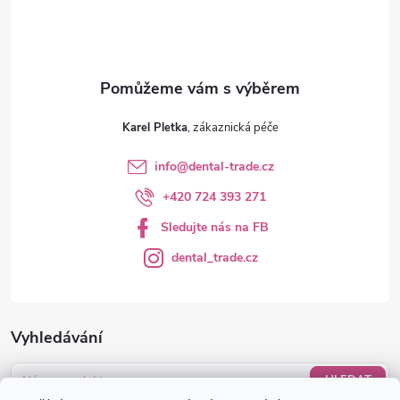
í
Karel Pletka
info
@
dental-trade.cz
+420 724 393 271
Sledujte nás na FB
dental_trade.cz
Vyhledávání
HLEDAT