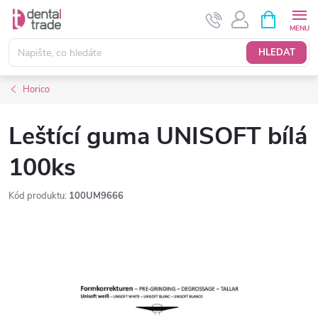
Přejít
NÁKUPNÍ
KOŠÍK
na
obsah
HLEDAT
Horico
Leštící guma UNISOFT bílá
100ks
Kód produktu:
100UM9666